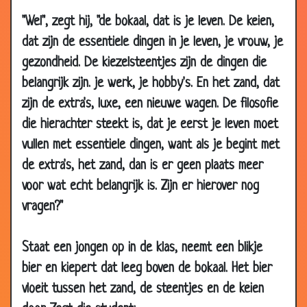
2015
"Wel", zegt hij, "de bokaal, dat is je leven. De keien,
19 Jan
Promotie
2.57
dat zijn de essentiele dingen in je leven, je vrouw, je
2015
gezondheid. De kiezelsteentjes zijn de dingen die
18 Jan
De witte streep
3.03
belangrijk zijn. je werk, je hobby's. En het zand, dat
2015
zijn de extra's, luxe, een nieuwe wagen. De filosofie
09 Jan
Een Amerikaan en een Rus
2.79
die hierachter steekt is, dat je eerst je leven moet
2015
vullen met essentiele dingen, want als je begint met
02 Jan
De wedstrijd
2.37
de extra's, het zand, dan is er geen plaats meer
2015
voor wat echt belangrijk is. Zijn er hierover nog
28 Dec
Overzwemmen
2.60
vragen?"
2014
19 Dec
Loonsverhoging
3.64
Staat een jongen op in de klas, neemt een blikje
2014
bier en kiepert dat leeg boven de bokaal. Het bier
12 Dec
Toiletpapier op
2.88
vloeit tussen het zand, de steentjes en de keien
2014