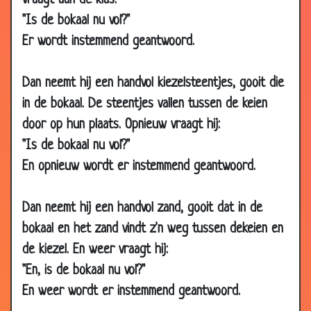
vraagt aan de klas:
2016
"Is de bokaal nu vol?"
11 Apr
Meneer pastoor
2.83
Er wordt instemmend geantwoord.
2016
07 Apr
Alimentatie
2.61
Dan neemt hij een handvol kiezelsteentjes, gooit die
2016
in de bokaal. De steentjes vallen tussen de keien
08 Jan
Schoppen
2.73
door op hun plaats. Opnieuw vraagt hij:
2016
"Is de bokaal nu vol?"
06 Nov
Net zoals alle anderen
2.87
2015
En opnieuw wordt er instemmend geantwoord.
05 Oct
Een nuttig cadeau
3.13
2015
Dan neemt hij een handvol zand, gooit dat in de
bokaal en het zand vindt z'n weg tussen dekeien en
17 Apr
ben je bang voor...?
2.53
2015
de kiezel. En weer vraagt hij:
26 Feb
Aanbesteding
2.79
"En, is de bokaal nu vol?"
2015
En weer wordt er instemmend geantwoord.
30 Jan
Toppunt van lef
2.87