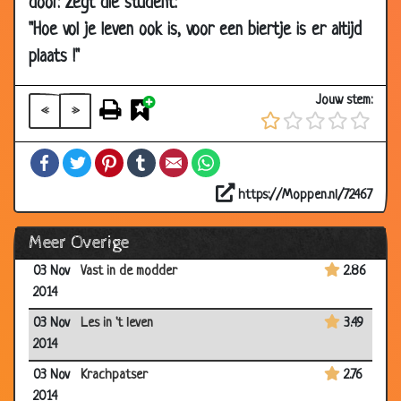
door. Zegt die student:
03 Dec
Huisbezoek
2.33
"Hoe vol je leven ook is, voor een biertje is er altijd
2014
plaats !"
27 Nov
Goedkope auto reparatie
2.86
2014
Jouw stem:
«
»
12 Nov
De veteraan
2.97
2014
Facebook
Twitter
Pinterest
Tumblr
Email
WhatsApp
12 Nov
Hongerige bedelaar
2.61
2014
https://Moppen.nl/72467
12 Nov
6 weken op zee
2.86
Meer Overige
2014
03 Nov
Vast in de modder
2.86
2014
03 Nov
Les in 't leven
3.49
2014
03 Nov
Krachpatser
2.76
2014