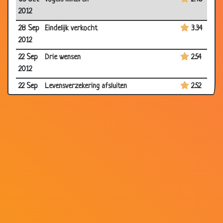
2012
28 Sep
Eindelijk verkocht
3.34
2012
22 Sep
Drie wensen
2.54
2012
22 Sep
Levensverzekering afsluiten
2.52
2012
22 Sep
Knipogen
3.41
2012
23 Aug
Scherp van geest
3.43
2012
20 Aug
Veel lekkerder zo
3.38
2012
06 Aug
Simpel
3.15
2012