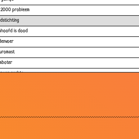
 2000 probleem
dstichting
hoofd is dood
denvoer
uromast
mboter
r van rechts
chuteverkoper
mmel
tje