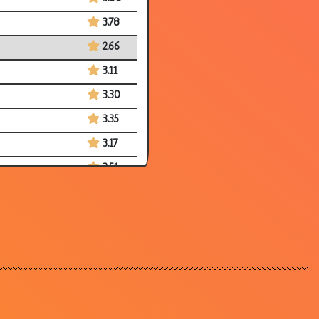
3.78
2.66
3.11
3.30
3.35
3.17
3.54
3.44
2.89
3.62