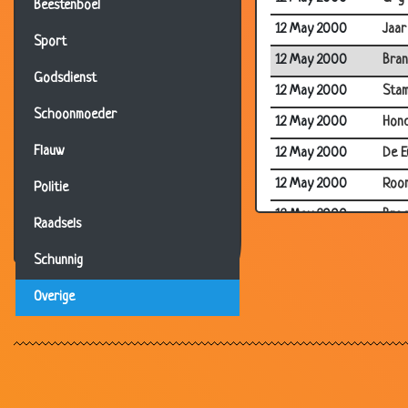
Beestenboel
12 May 2000
Jaar
Sport
12 May 2000
Bran
Godsdienst
12 May 2000
Stam
Schoonmoeder
12 May 2000
Hon
Flauw
12 May 2000
De E
12 May 2000
Roo
Politie
12 May 2000
Broe
Raadsels
12 May 2000
Para
Schunnig
12 May 2000
Schi
Overige
12 May 2000
Bier