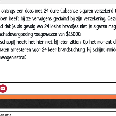
e
n-apart
enballen
 onlangs een doos met 24 dure Cubaanse sigaren verzekerd t
en heeft hij ze vervolgens geclaimd bij zijn verzekering. Gezi
hten
 dat je als gevolg van 24 kleine brandjes niet je sigaren mag
kamer
n schadevergoeding toegewezen van $15000.
 tweede keer
chappij heeft het hier niet bij laten zitten. Op het moment 
ot in je reet!
aten arresteren voor 24 keer brandstichting. Hij schijnt inmid
tinkopen
vangenisstraf.
en zonder achterlicht
nreis naar Frankrijk
e hel
st
umblr
Email
erpselen!
adel met graag
 uit een d-d-d-r-r-rol!!
geintje