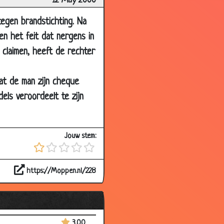
12 May 2000
2.61
3.44
egen brandstichting. Na
en het feit dat nergens in
3.63
 claimen, heeft de rechter
3.56
2.89
dat de man zijn cheque
3.15
dels veroordeelt te zijn
3.26
3.05
Jouw stem:
3.32
3.72
https://Moppen.nl/228
3.33
2.96
3.53
3.00