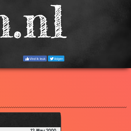
3.19
3.59
2.67
3.29
3.19
3.52
Vind ik leuk
Volgen
3.04
3.59
3.78
3.73
3.05
2.86
3.86