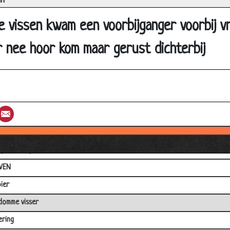
an
co Borsato
 vissen kwam een voorbijganger voorbij vr
wat te lachen!!
men
r nee hoor kom maar gerust dichterbij
oos
ant
st
umblr
Email
uter
ees
ip en het paard
VEN
ier
domme visser
ering