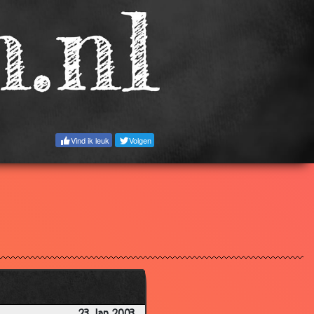
3.02
3.20
3.08
3.14
3.04
2.76
Vind ik leuk
Volgen
3.19
2.87
3.35
2.30
3.22
2.71
3.70