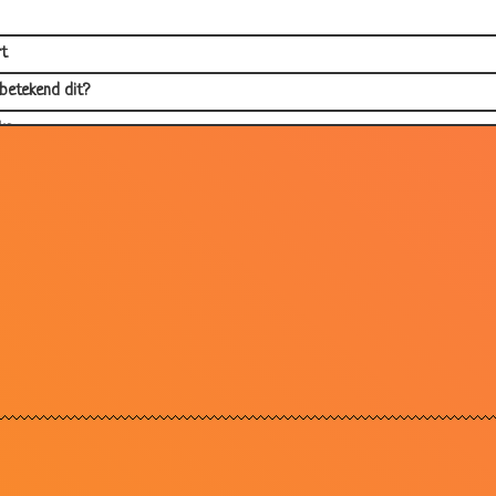
t
betekend dit?
ks
lband
sappel
ijk he...
 u menu?
chelaar
in schaduw
 cola
envel?