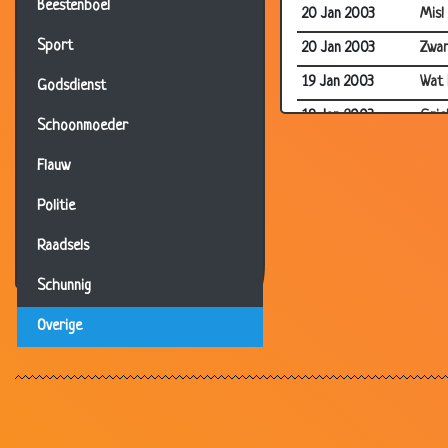
Beestenboel
20 Jan 2003
Mis!
Sport
20 Jan 2003
Zwar
19 Jan 2003
Wat 
Godsdienst
19 Jan 2003
Grie
Schoonmoeder
19 Jan 2003
Rate
Flauw
18 Jan 2003
Sina
Politie
18 Jan 2003
Moeil
Raadsels
17 Jan 2003
Wilt
17 Jan 2003
Goo
Schunnig
11 Jan 2003
Koe 
Overige
09 Jan 2003
Coca
08 Jan 2003
Pie
07 Jan 2003
Kipp