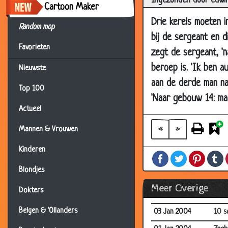
Ingezonden door edwi
17 Mar 2006
Noot
Cartoon Maker
Drie kerels moeten i
26 Nov 2004
De s
Random mop
bij de sergeant en di
20 Mar 2004
Vlee
Favorieten
zegt de sergeant, '
08 Mar 2004
Herr
beroep is. 'Ik ben a
Nieuwste
02 Mar 2004
36 t
aan de derde man naa
Top 100
14 Feb 2004
Ond
'Naar gebouw 14: ma
31 Jan 2004
Fran
Actueel
24 Jan 2004
Dri
«
»
Mannen & Vrouwen
10 Jan 2004
Jage
Kinderen
Facebook
Twitter
Pintere
T
08 Jan 2004
Lang
Blondjes
08 Jan 2004
Voor
Meer Overige
Dokters
04 Jan 2004
Alle
Belgen & 'Ollanders
03 Jan 2004
10 s