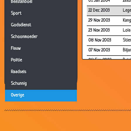
01 Jan 2004
Zeeb
Beestenboel
22 Dec 2003
Lege
Sport
29 Nov 2003
Kang
Godsdienst
23 Nov 2003
Lola
Schoonmoeder
08 Nov 2003
Stie
Flauw
07 Nov 2003
Bilja
08 Sep 2003
Belg
Politie
08 Sep 2003
Waa
Raadsels
13 Aug 2003
Poe
Schunnig
10 Aug 2003
Boll
Overige
10 Aug 2003
Pape
08 Aug 2003
Over
07 Aug 2003
Wolk
06 Aug 2003
Non