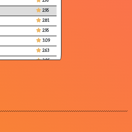
2.76
2.95
2.81
2.95
3.09
2.63
3.05
2.70
3.32
3.35
2.50
3.43
3.34
2.92