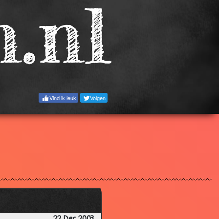
3.27
3.28
2.97
2.85
3.90
2.98
Vind ik leuk
Volgen
3.47
2.49
3.81
3.51
2.95
3.75
2.65