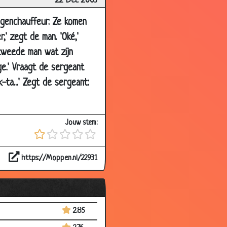
22 Dec 2003
3.27
wagenchauffeur. Ze komen
3.12
,' zegt de man. 'Oké,'
3.42
tweede man wat zijn
3.51
ge.' Vraagt de sergeant
2.78
ta...' Zegt de sergeant:
3.18
3.12
Jouw stem:
2.57
3.71
https://Moppen.nl/22931
3.63
2.99
2.75
2.85