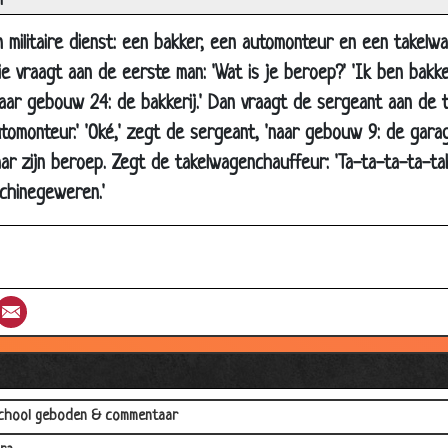
n
jes
n militaire dienst: een bakker, een automonteur en een takel
limme en de domme slang
e vraagt aan de eerste man: 'Wat is je beroep?' 'Ik ben bakker
rmuis
naar gebouw 24: de bakkerij.' Dan vraagt de sergeant aan de 
ie
utomonteur.' 'Oké,' zegt de sergeant, 'naar gebouw 9: de gara
ralala
r zijn beroep. Zegt de takelwagenchauffeur: 'Ta-ta-ta-ta-tak-
erbroek
chinegeweren.'
s bauer
e Moppen
r en dominee
st
umblr
Email
e lul
stelling
en wanner dronken
chool geboden & commentaar