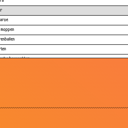
ra
r
aroe
 moppen
renballen
rten
ische bouwvakker
rom?
s
os
gaai
val
enkrabber