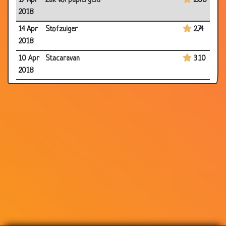
17 Apr
Zak vol papiergeld
2.88
2018
14 Apr
Stofzuiger
2.74
2018
10 Apr
Stacaravan
3.10
2018
08
Competatief Twister
2.74
Apr
2018
04 Apr
Als je de hele middag Netflix hebt gekeken,
3.00
2018
en je realiseert dat WiFi uit stond
03 Apr
IKEA instructies
3.07
2018
01 Apr
Vegetariër
3.09
2018
31 Mar
iPad
3.11