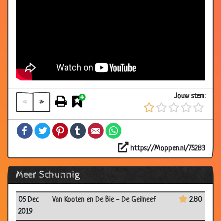
Jouw stem:
«
»
Facebook
Twitter
Pinterest
Tumblr
Email
WhatsApp
https://Moppen.nl/75283
Meer Schunnig
05 Dec
Van Kooten en De Bie - De Geilneef
2.80
2019