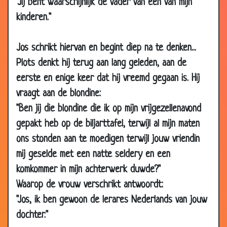
"Jij bent waarschijnlijk de vader van één van mijn
2009
kinderen."
20 Jul
Op het tankstation
3.59
2009
Jos schrikt hiervan en begint diep na te denken...
06 Jul
Groen puntje
2.76
Plots denkt hij terug aan lang geleden, aan de
2009
eerste en enige keer dat hij vreemd gegaan is. Hij
26 Jun
Wilde stier
2.97
vraagt aan de blondine:
2009
"Ben jij die blondine die ik op mijn vrijgezellenavond
23 May
Wachtkamer van een dierenarts
3.48
gepakt heb op de biljarttafel, terwijl al mijn maten
2009
ons stonden aan te moedigen terwijl jouw vriendin
12 May
Voor het eerst
3.74
mij geselde met een natte seldery en een
2009
komkommer in mijn achterwerk duwde?"
07 May
Ervoor betaald krijgen
3.75
Waarop de vrouw verschrikt antwoordt:
2009
"Jos, ik ben gewoon de lerares Nederlands van jouw
04 May
Goeie oren
3.90
2009
dochter."