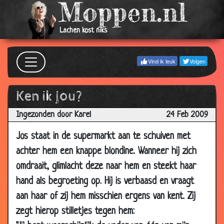
2009
06 Oct
Papegaai zonder poten
3.94
2009
Lachen kost niks
28 Sep
Meer tijd
3.51
2009
Vind ik leuk
Volgen
23 Sep
Geen maagd meer
3.84
2009
Ken ik jou?
18 Sep
de verleiding
3.52
Ingezonden door Karel
24 Feb 2009
2009
17 Sep
Bang zijn
3.90
Jos staat in de supermarkt aan te schuiven met
2009
achter hem een knappe blondine. Wanneer hij zich
16 Sep
Tellen op het toilet
3.84
omdraait, glimlacht deze naar hem en steekt haar
2009
hand als begroeting op. Hij is verbaasd en vraagt
09 Sep
Cowboy
3.73
aan haar of zij hem misschien ergens van kent. Zij
2009
zegt hierop stilletjes tegen hem:
02 Sep
De kikker
3.95