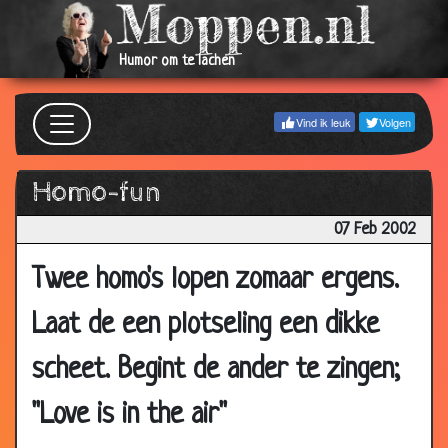
2002
12 Feb
Gamma
2.86
Humor om te lachen
2002
11 Feb
Is het te zien ofzo
2.63
Vind ik leuk
Volgen
2002
11 Feb
Mama
2.92
Homo-fun
2002
10 Feb
40 Nonnen
3.74
07 Feb 2002
2002
Twee homo's lopen zomaar ergens.
10 Feb
Muizenmop
2.68
2002
Laat de een plotseling een dikke
09 Feb
Seks
3.56
2002
scheet. Begint de ander te zingen;
09 Feb
Landbouw
3.09
"Love is in the air"
2002