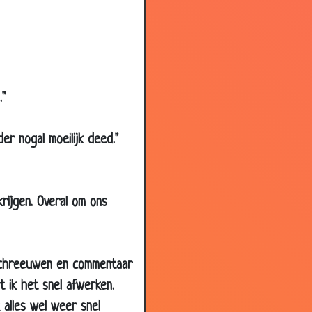
2.97
3.48
3.74
3.75
."
3.90
3.76
r nogal moeilijk deed."
3.11
3.48
krijgen. Overal om ons
3.52
3.02
3.47
ar schreeuwen en commentaar
3.56
 ik het snel afwerken.
3.66
 alles wel weer snel