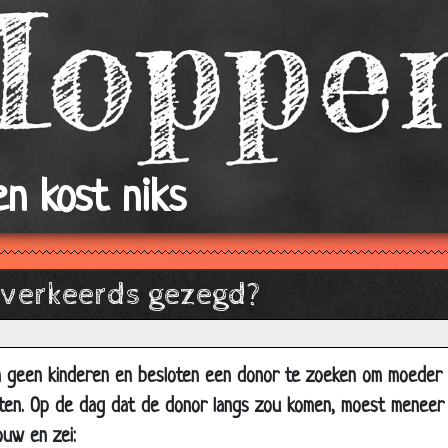
Nachagai ana!!
Olifant
De voddenman
Vulling
Hevige seks
n kost niks
Op schoot bij Sinterklaas
Wat zullen we geven?
500 euro
s verkeerds gezegd?
Taxi!
Niet kunnen slapen
De eerste keer
 geen kinderen en besloten een donor te zoeken om moeder 
ten. Op de dag dat de donor langs zou komen, moest meneer J
Nieuw lid
ouw en zei:
Eekhoorntjes