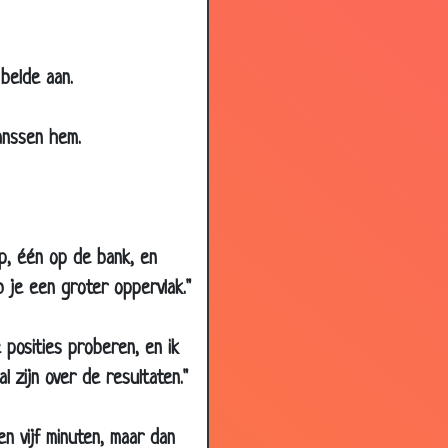
3.28
3.34
belde aan.
3.50
3.94
anssen hem.
3.51
3.84
3.52
ip, één op de bank, en
3.90
 je een groter oppervlak."
3.84
3.73
posities proberen, en ik
3.95
 zijn over de resultaten."
3.59
2.76
en vijf minuten, maar dan