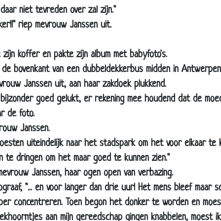
aar niet tevreden over zal zijn."
Wilde stier
er!!" riep mevrouw Janssen uit.
Wachtkamer van een dierenarts
Voor het eerst
zijn koffer en pakte zijn album met babyfoto's.
Ervoor betaald krijgen
 de bovenkant van een dubbeldekkerbus midden in Antwerpen
Goeie oren
mevrouw Janssen uit, aan haar zakdoek plukkend.
Nieuwe therapie
 bijzonder goed gelukt, er rekening mee houdend dat de moede
Beter verzekerd
r de foto.
Wat was dat?!
vrouw Janssen.
moesten uiteindelijk naar het stadspark om het voor elkaar te 
Snel er van af
 te dringen om het maar goed te kunnen zien."
Bier
 mevrouw Janssen, haar ogen open van verbazing.
Ken ik jou?
fotograaf, "... en voor langer dan drie uur! Het mens bleef ma
Voor het eerst!
per concentreren. Toen begon het donker te worden en moest
Goeie tandarts
 eekhoorntjes aan mijn gereedschap gingen knabbelen, moest ik