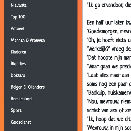
"Ik ga ervandoor, die
Nieuwste
12 Oct 2009
10 Oct 2009
Top 100
Een half uur later k
07 Oct 2009
Actueel
"Goedemorgen, mevrou
06 Oct 2009
"Oh, je hoeft niets 
Mannen & Vrouwen
28 Sep 2009
"Werkelijk?" vroeg de 
Kinderen
23 Sep 2009
"Dat hoopte mijn man 
Blondjes
"Waar gaan we preci
18 Sep 2009
"Laat alles maar aan
Dokters
17 Sep 2009
soms nog een paar op
16 Sep 2009
Belgen & 'Ollanders
"Badkuip, huiskamerv
09 Sep 2009
Beestenboel
"Nou, mevrouw, niema
02 Sep 2009
schiet van zes of ze
Sport
20 Jul 2009
"Ik, hoop dat we di
Godsdienst
06 Jul 2009
"Mevrouw, in mijn so