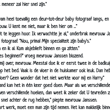
 meneer zal hier snel zijn."
De afwas
Springen
wam heel toevallig een deur-tot-deur baby fotograaf langs, en 
Kan ik kinderen krijgen?
w. U kent me niet, maar ik ben hier om ..."
Papegaai zonder poten
uit te leggen hoor. Ik verwachtte je al," onderbrak mevrouw J
Meer tijd
fotograaf. "Nou, prima! Mijn specialiteit zijn baby's."
Geen maagd meer
en ik al. Kom alsjeblieft binnen en ga zitten."
es beginnen?" vroeg mevrouw Janssen blozend.
de verleiding
 mij over, mevrouw. Meestal doe ik er eerst twee in de badku
Bang zijn
 het bed. Vaak is de vloer in de huiskamer ook leuk. Dan heb
Tellen op het toilet
loer? Geen wonder dat het niet werkte voor mij en Harry."
Cowboy
nd kan het in één keer goed doen. Maar als we verschillende 
De kikker
ven verschillende hoeken, dan weet ik zeker dat U tevreden zal
Op het tankstation
t snel achter de rug hebben," piepte mevrouw Janssen.
Groen puntje
ort werk, moet een man zijn tijd nemen. Het kan makkelijk binn