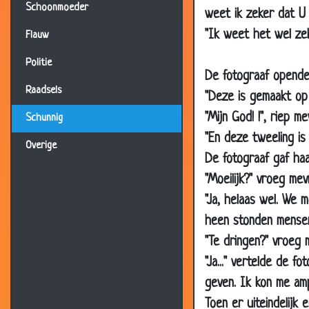
Schoonmoeder
weet ik zeker dat U d
26 Jun 2009
"Ik weet het wel zek
Flauw
23 May 2009
12 May 2009
Politie
De fotograaf opende 
07 May 2009
Raadsels
"Deze is gemaakt op
04 May 2009
"Mijn God! !", riep 
Schunnig
02 May 2009
"En deze tweeling is
Overige
15 Apr 2009
De fotograaf gaf haa
08 Apr 2009
"Moeilijk?" vroeg me
"Ja, helaas wel. We 
02 Apr 2009
heen stonden mensen
20 Mar 2009
"Te dringen?" vroeg
24 Feb 2009
"Ja..." vertelde de 
19 Feb 2009
geven. Ik kon me am
02 Feb 2009
Toen er uiteindelijk