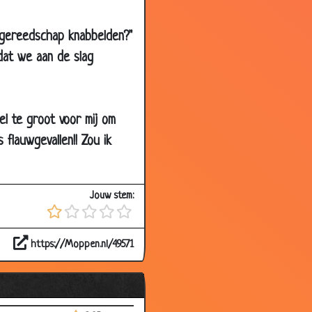
3.81
2.93
 gereedschap knabbelden?"
odat we aan de slag
3.11
3.16
3.66
eel te groot voor mij om
3.74
flauwgevallen!! Zou ik
3.15
3.33
Jouw stem:
3.36
3.58
https://Moppen.nl/49571
3.17
3.04
3.43