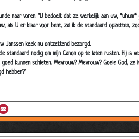
Oppassen
Sex in het donker
nde naar voren. "U bedoelt dat ze werkelijk aan uw, *uhum*
w, als U er klaar voor bent, zal ik de standaard opzetten, z
WIEWIECHU
Jantje en zijn oma
w Janssen keek nu ontzettend bezorgd.
Net zijn vaders
b de standaard nodig om mijn Canon op te laten rusten. Hij is v
Groot onderzoek
k goed kunnen schieten. Mevrouw? Mevrouw? Goeie God, ze is 
Hout ruiken
gd hebben?"
Voodoo dildo
Hazenlip
Effe Plassen
st
umblr
Email
Fakir met fluit
Afvallen
Rooie oortjes