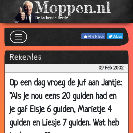
14 Feb
Loesje
3.31
2002
De lachende derde
13 Feb
Grappig
3.34
2002
Vind ik leuk
Volgen
12 Feb
Niet lang genoeg!
3.69
2002
Rekenles
12 Feb
Lullige amerikaan
3.54
2002
09 Feb 2002
12 Feb
Kroko
2.56
Op een dag vroeg de juf aan Jantje:
2002
12 Feb
Big Diet
2.75
"Als je nou eens 20 gulden had en
2002
je gaf Elsje 6 gulden, Marietje 4
12 Feb
Gamma
2.86
2002
gulden en Liesje 7 gulden. Wat heb
11 Feb
Is het te zien ofzo
2.63