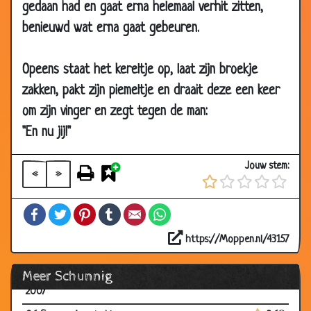
gedaan had en gaat erna helemaal verhit zitten,
2007
benieuwd wat erna gaat gebeuren.
22 Oct
Vroeg naar bed
3.52
2007
Opeens staat het kereltje op, laat zijn broekje
20 Oct
Contactadvertentie
2.97
zakken, pakt zijn piemeltje en draait deze een keer
2007
om zijn vinger en zegt tegen de man:
18 Oct
Belasting
2.83
2007
"En nu jij!"
11 Oct
Verschillende geuren
3.09
Jouw stem:
2007
«
»
27 Sep
Doodbloeden
2.86
Facebook
Twitter
Pinterest
Tumblr
Email
WhatsApp
2007
26 Sep
Jammer
3.54
https://Moppen.nl/43157
2007
Meer Schunnig
06 Sep
Naar de hemel
3.96
2007