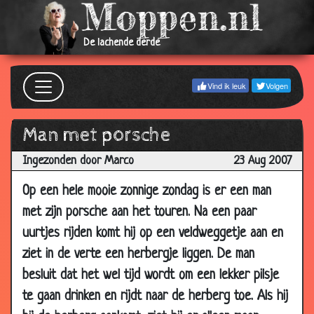
2008
23 Dec
Jantje en zijn oma
3.16
De lachende derde
2008
24 Oct
Net zijn vaders
3.66
Vind ik leuk
Volgen
2008
17 Oct
Groot onderzoek
3.74
2008
Man met porsche
14 Oct
Hout ruiken
3.15
Ingezonden door Marco
23 Aug 2007
2008
Op een hele mooie zonnige zondag is er een man
14 Oct
Voodoo dildo
3.33
2008
met zijn porsche aan het touren. Na een paar
uurtjes rijden komt hij op een veldweggetje aan en
10 Oct
Hazenlip
3.36
2008
ziet in de verte een herbergje liggen. De man
05 Oct
Effe Plassen
3.58
besluit dat het wel tijd wordt om een lekker pilsje
2008
te gaan drinken en rijdt naar de herberg toe. Als hij