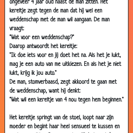
ongeveer 4 jaar oud naast de man zitten. Het
12 Apr
De Janssens
3.91
kereltje zegt tegen de man dat hij wel een
2008
weddenschap met de man wil aangaan. De man
21 Mar
Zeer behulpzaam
3.89
vraagt:
2008
"Wat voor een weddenschap?"
28 Feb
Paardje rijden!
3.83
Daarop antwoordt het kereltje:
2008
"Ik doe iets voor en jij doet het na. Als het je lukt,
28 Feb
Vierendelen
3.74
2008
mag je een auto van me uitkiezen. En als het je niet
lukt, krijg ik jou auto."
15 Feb
Pinocchio
3.19
2008
De man, stomverbaasd, zegt akkoord te gaan met
de weddenschap, want hij denkt:
08 Feb
Boekje lezen
3.63
2008
"Wat wil een kereltje van 4 nou tegen hem beginnen."
24 Jan
Vermageren door seks
3.11
2008
Het kereltje springt van de stoel, loopt naar zijn
20 Jan
Een nieuwe Nintendo
3.66
moeder en begint haar heel sensueel te kussen en
2008