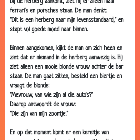
29 Sep
Fakir met fluit
3.17
bij de herberg aankomt, ziet hij er alleen maar
2008
ferrari's en porsches staan. De man denkt:
22 Sep
Afvallen
3.04
"Dit is een herberg naar mijn levensstandaard," en
2008
stapt vol goede moed naar binnen.
14 Aug
Rooie oortjes
3.43
2008
Binnen aangekomen, kijkt de man om zich heen en
11 Jun
100 Euro
3.95
ziet dat er niemand in de herberg aanwezig is. Hij
2008
ziet alleen een mooie blonde vrouw achter de bar
09 Jun
De nudistencamping
3.55
staan. De man gaat zitten, besteld een biertje en
2008
vraagt de blonde:
05 Jun
Heb ik iets verkeerds gezegd?
3.55
"Mevrouw, van wie zijn al die auto's?"
2008
Daarop antwoordt de vrouw:
03 Jun
TV-zender
2.85
"Die zijn van mijn zoontje."
2008
17 Apr
Is ie lekker?
3.86
En op dat moment komt er een kereltje van
2008