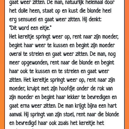
gaat weer zitten. De man, natuurlijk helemaal door
21 Dec
Wedden?!?
2.98
het dolle heen, staat op en kust die blonde heel
2007
erg sensueel en gaat weer zitten. Hij denkt:
14 Dec
Generaals
3.05
"Dit word een eitje."
2007
Het kereltje springt weer op, rent naar zijn moeder,
13 Dec
Superman
3.54
begint haar weer te kussen en begint zijn moeder
2007
overal te strelen en gaat weer zitten. De man, nog
05 Dec
De Hema worst
3.97
meer opgewonden, rent naar die blonde en begint
2007
haar ook te kussen en te strelen en gaat weer
29 Nov
Pil of condoom?
3.71
zitten. Het kereltje springt weer op, rent naar zijn
2007
moeder, kruipt met zijn hoofdje onder de rok van
08 Nov
Voor z'n verjaardag
3.31
zijn moeder en begint haar lekker te bevredigen en
2007
gaat erna weer zitten. De man krijgt bijna een hart
01 Nov
Koude handen
2.96
aanval. Hij springt van zijn stoel, rent naar die blonde
2007
en bevredigd haar ook zoals het kereltje het
29 Oct
Eén schot
3.76