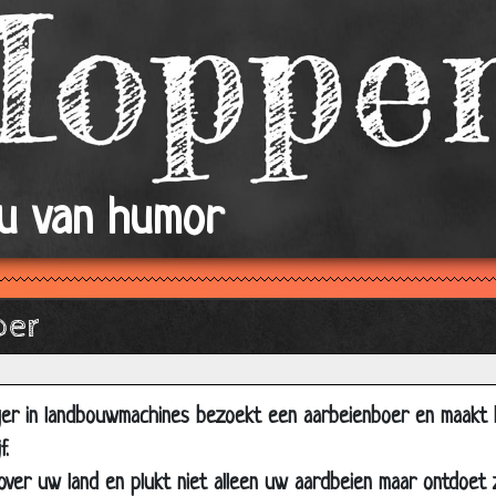
Kabouter
Naar Binnen
Kinderen
Aanrandingen
Jantje en Sinterklaas
ou van humor
De lift
Wonderaapje
Het Hondje
oer
Rouw
Ultieme versiertruc.
Jaloerse bakker
er in landbouwmachines bezoekt een aarbeienboer en maakt
Biker met Babe
f.
Non en verkoper
ver uw land en plukt niet alleen uw aardbeien maar ontdoet z