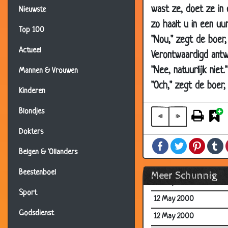
wast ze, doet ze in 
12 May 2000
Nieuwste
zo haalt u in een uu
12 May 2000
Top 100
"Nou," zegt de boer, 
12 May 2000
Actueel
Verontwaardigd antw
12 May 2000
"Nee, natuurlijk niet."
Mannen & Vrouwen
12 May 2000
"Och," zegt de boer, 
Kinderen
12 May 2000
Blondjes
12 May 2000
«
»
12 May 2000
Dokters
Facebook
Twitter
Pintere
T
12 May 2000
Belgen & 'Ollanders
12 May 2000
Beestenboel
Meer Schunnig
12 May 2000
Sport
12 May 2000
Godsdienst
12 May 2000