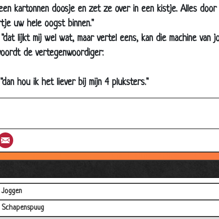
een kartonnen doosje en zet ze over in een kistje. Alles doo
Vrome papegaaien
rtje uw hele oogst binnen."
Orgasme
"dat lijkt mij wel wat, maar vertel eens, kan die machine van j
We zijn er
oordt de vertegenwoordiger:
Sinterklaas met dilemma
De Fee
"dan hou ik het liever bij mijn 4 pluksters."
Lekke band in New York
Temel en Dursun
Vibo
st
umblr
Email
Kleine borsten
Russische Mafia
Rotonde
Joggen
Schapenspuug