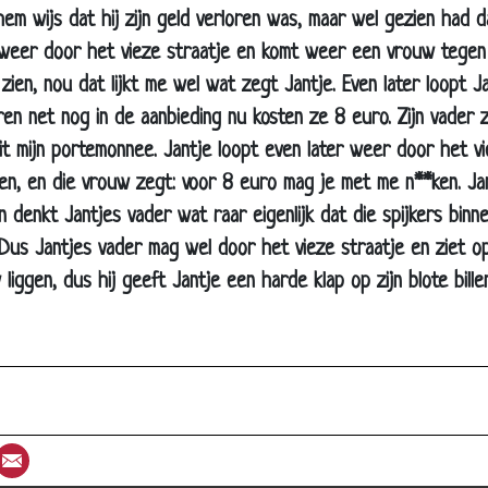
hem wijs dat hij zijn geld verloren was, maar wel gezien had d
Mijn vader!
t weer door het vieze straatje en komt weer een vrouw tegen
Kikker plat
 zien, nou dat lijkt me wel wat zegt Jantje. Even later loopt J
Rarara
ren net nog in de aanbieding nu kosten ze 8 euro. Zijn vader z
Indianen
t mijn portemonnee. Jantje loopt even later weer door het v
Waaien...
, en die vrouw zegt: voor 8 euro mag je met me n**ken. Jant
Sex
 denkt Jantjes vader wat raar eigenlijk dat die spijkers binn
Leuk smsje
Dus Jantjes vader mag wel door het vieze straatje en ziet op
Nat en stijf
iggen, dus hij geeft Jantje een harde klap op zijn blote bille
(vingeren)
Alleen thuis
De treinreis
Aandelenbeurs
st
umblr
Email
Onnozel