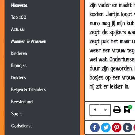
zijn vader en maakt 
22 Nov 2002
Nieuwste
kosten. Jantje loop
22 Nov 2002
Top 100
euro mag jij mijn kut
22 Nov 2002
Actueel
zegt: de spijkers wa
21 Nov 2002
zegt pak het maar ui
Mannen & Vrouwen
09 Nov 2002
weer een vrouw tegen
Kinderen
07 Nov 2002
wel wat. Ondertussen
Blondjes
06 Nov 2002
duur zijn geworden. 
31 Oct 2002
bosjes op een vrouw l
Dokters
hij zit er lekker in.
29 Oct 2002
Belgen & 'Ollanders
29 Oct 2002
Beestenboel
28 Oct 2002
«
»
Sport
24 Oct 2002
Facebook
Twitter
Pintere
T
Godsdienst
23 Oct 2002