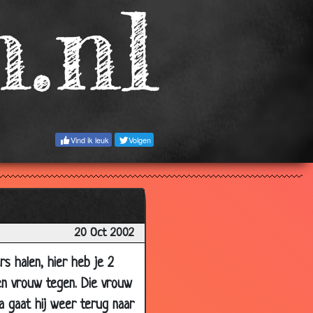
3.78
3.55
3.37
3.96
2.51
3.12
Vind ik leuk
Volgen
2.72
3.96
3.67
3.57
20 Oct 2002
3.60
ers halen, hier heb je 2
2.86
een vrouw tegen. Die vrouw
3.98
rna gaat hij weer terug naar