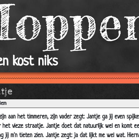
5 meter lang!
13 kinderen
Automaat
Kaarten
Eend
n kost niks
Sneeuwwitje en de 7 dwergen
De weigerende Koe
Een avondje uit
tje
Gescheiden
Buurvrouw en buurman
iem
Verschillende bloemen
zijn aan het timmeren, zijn vader zegt: Jantje ga jij even spijk
Vagina
 het vieze straatje. Jantje doet dat natuurlijk wel en komt 
Gezin in nudistenkamp
 jij m'n tieten zien. Jantje zegt: ja dat lijkt me wel wat. Hie