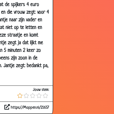
at de spijkers 4 euro
3.68
 en die vrouw zegt: voor 4
3.96
antje naar zijn vader en
3.99
at niet op te letten en
3.21
ieze straatje en komt
3.97
je zegt ja dat lijkt me
4.03
en 5 minuten 2 keer zo
2.67
eens zijn zoon in de
3.82
n. Jantje zegt: bedankt pa,
3.25
3.37
Jouw stem:
3.14
3.31
https://Moppen.nl/21657
2.74