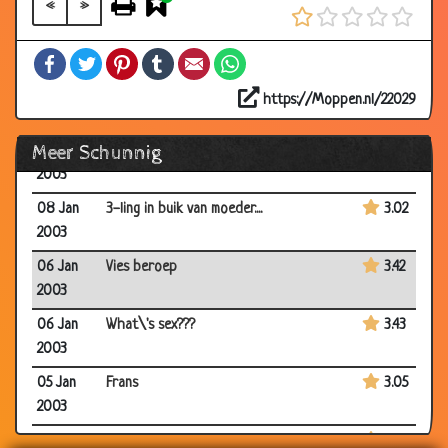
2003
«
»
09 Jan
Verstoppertje
3.72
Facebook
Twitter
Pinterest
Tumblr
Email
WhatsApp
2003
09 Jan
Toppunt
3.87
https://Moppen.nl/22029
2003
Meer Schunnig
09 Jan
No ...
3.58
2003
08 Jan
3-ling in buik van moeder....
3.02
2003
06 Jan
Vies beroep
3.42
2003
06 Jan
What\'s sex???
3.43
2003
05 Jan
Frans
3.05
2003
04 Jan
Lifter
3.93