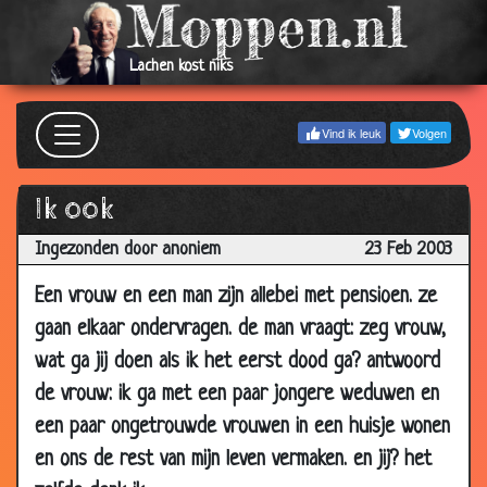
13 Mar
Mafia en beffen
3.23
2003
Lachen kost niks
13 Mar
Vrouwen
3.62
2003
Vind ik leuk
Volgen
09 Mar
Nog flauw
3.00
2003
Ik ook
09 Mar
Dooie stewardes
3.53
2003
Ingezonden door anoniem
23 Feb 2003
06 Mar
Parashut
2.91
Een vrouw en een man zijn allebei met pensioen. ze
2003
gaan elkaar ondervragen. de man vraagt: zeg vrouw,
06 Mar
HAHAHA
2.81
wat ga jij doen als ik het eerst dood ga? antwoord
2003
de vrouw: ik ga met een paar jongere weduwen en
04 Mar
De tuinman
3.87
een paar ongetrouwde vrouwen in een huisje wonen
2003
en ons de rest van mijn leven vermaken. en jij? het
03 Mar
Condoom om doen
2.69