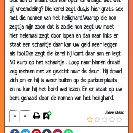
belt aan er maakt een non open en vraagt: wat wilt
20 Oct
Vieze straatje
3.81
gij vreemdeling? Die kerel zegt dus,is hier gratis sex
2002
met die nonnen van het heilighard.Waarop die non
20 Oct
Aan het hek in de park
3.82
zegt:ja mijn zoon dat is zo.die non zegt uw moet
2002
hier helemaal zegt door lopen en dan naar links er
19 Oct
Het is niet watje denkt
2.78
staat een schaaltje daar kan uw geld neer leggen
2002
als fooi.Oke zegt die kerel hij komt daar aan en legt
19 Oct
Denken
3.17
50 euro op het schaaltje . Loop naar binnen draaid
2002
zeg meteen met ze gezicht naar de deur . Hij draad
19 Oct
Vagina
3.29
zich om en hij is weer buiten op de parkeerplaats
2002
en nu kan hij het bord wel lezen. En er staat op uw
19 Oct
Harig reetvetertje
3.28
2002
bent genaaid door de nonnen van het heilighard.
18 Oct
Sex is like...
3.52
Jouw stem:
2002
«
»
18 Oct
TAAXXXXIIII
2.13
Facebook
Twitter
Pinterest
Tumblr
Email
WhatsApp
2002