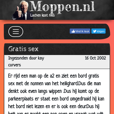
2002
28 Oct
De treinreis
3.14
Lachen kost niks
2002
24 Oct
Aandelenbeurs
3.31
Vind ik leuk
Volgen
2002
23 Oct
Onnozel
2.74
Gratis sex
2002
Ingezonden door kay
16 Oct 2002
21 Oct
Roodkapje
3.31
corvers
2002
20 Oct
Skinhead
3.97
Er rijd een man op de a2 en ziet een bord gratis
2002
sex met de nonnen van het heilighard.Dus die man
20 Oct
Tea time
3.34
denkt ook even langs wippen .Dus hij komt op de
2002
parkeerplaats er staat een bord omgedraaid hij kan
20 Oct
Hoertjes
3.39
het bord niet lezen en er is ook een deur.Dus hij
2002