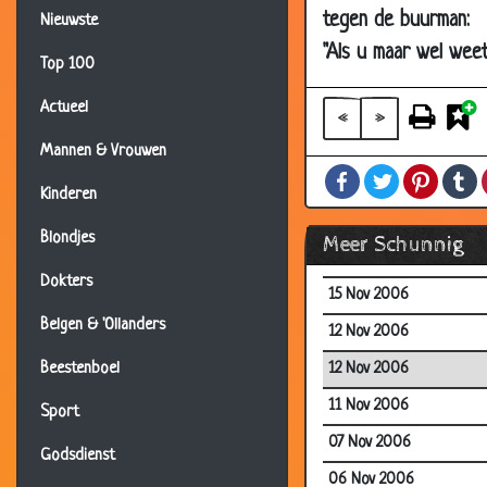
tegen de buurman:
Nieuwste
26 Nov 2006
"Als u maar wel weet
Top 100
25 Nov 2006
Actueel
24 Nov 2006
«
»
24 Nov 2006
Mannen & Vrouwen
Facebook
Twitter
Pintere
T
23 Nov 2006
Kinderen
19 Nov 2006
Blondjes
Meer Schunnig
17 Nov 2006
Dokters
15 Nov 2006
Belgen & 'Ollanders
12 Nov 2006
12 Nov 2006
Beestenboel
11 Nov 2006
Sport
07 Nov 2006
Godsdienst
06 Nov 2006