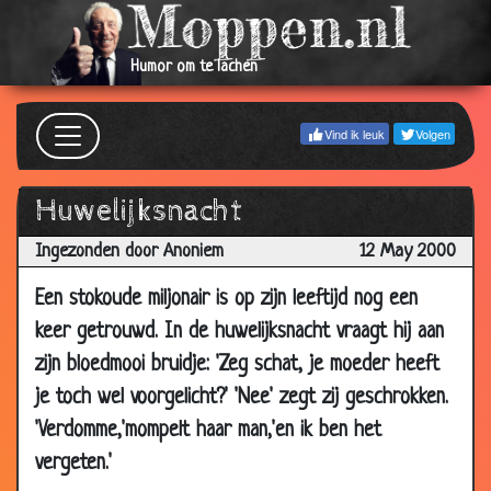
2000
12 May
Vakantie
3.45
Humor om te lachen
2000
12 May
Biologieles
3.44
Vind ik leuk
Volgen
2000
12 May
Stomme Boer
3.90
Huwelijksnacht
2000
12 May
Oud mannetje
3.77
Ingezonden door Anoniem
12 May 2000
2000
Een stokoude miljonair is op zijn leeftijd nog een
12 May
Kerstboom
3.55
keer getrouwd. In de huwelijksnacht vraagt hij aan
2000
zijn bloedmooi bruidje: 'Zeg schat, je moeder heeft
12 May
Sex examen
3.16
je toch wel voorgelicht?' 'Nee' zegt zij geschrokken.
2000
'Verdomme,'mompelt haar man,'en ik ben het
12 May
Leuke dierentuin
3.66
2000
vergeten.'