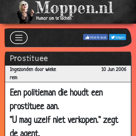
19 Jul
Vrachtwagen
3.33
2006
Humor om te lachen
17 Jul
Griekse les
2.99
2006
Vind ik leuk
Volgen
12 Jul
Ongewenste intimiteiten
3.66
2006
Prostituee
11 Jul
Wilde stier
2.93
2006
Ingezonden door wieke
10 Jun 2006
rem
09 Jul
Gat in een gat
3.86
2006
Een politieman die houdt een
09 Jul
Egels
2.51
2006
prostituee aan.
06 Jul
Lingo
3.16
"U mag uzelf niet verkopen." zegt
2006
03 Jul
Russisch Rokje
2.91
de agent.