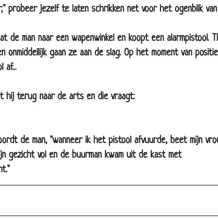
," probeer jezelf te laten schrikken net voor het ogenblik van
In de trein
Travestiet
t de man naar een wapenwinkel en koopt een alarmpistool. Thu
Penis & kut
n onmiddellijk gaan ze aan de slag. Op het moment van positie
Zweedse les
 af...
Toppunt
 hij terug naar de arts en die vraagt:
Roken
Twee nonnen op de wallen
Meisjesschepen
oordt de man, "wanneer ik het pistool afvuurde, beet mijn vr
Vrouwen
ijn gezicht vol en de buurman kwam uit de kast met
Raadsel
t."
Rijmen
Viagra
Condoom