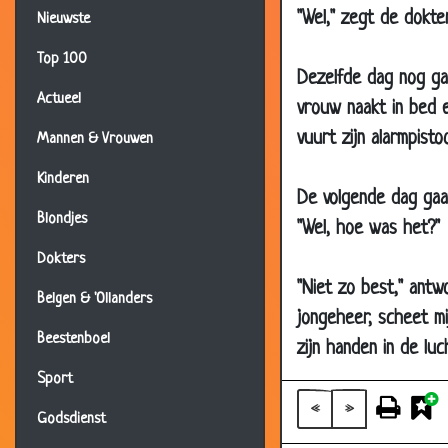
"Wel," zegt de dokter
Nieuwste
20 Feb 2002
Top 100
20 Feb 2002
Dezelfde dag nog gaa
20 Feb 2002
Actueel
vrouw naakt in bed e
20 Feb 2002
vuurt zijn alarmpistool
Mannen & Vrouwen
20 Feb 2002
Kinderen
De volgende dag gaat
19 Feb 2002
Blondjes
"Wel, hoe was het?"
19 Feb 2002
Dokters
18 Feb 2002
"Niet zo best," antw
18 Feb 2002
Belgen & 'Ollanders
jongeheer, scheet m
18 Feb 2002
Beestenboel
zijn handen in de luch
17 Feb 2002
Sport
16 Feb 2002
«
»
Godsdienst
16 Feb 2002