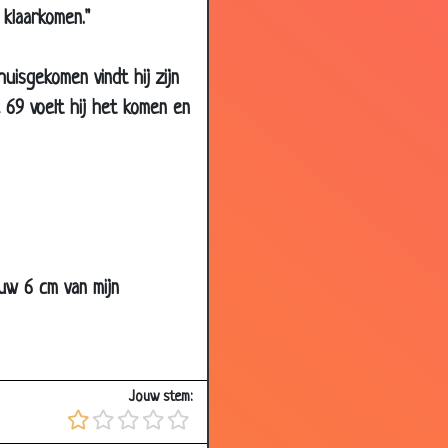
 klaarkomen."
3.39
3.73
isgekomen vindt hij zijn
3.07
 69 voelt hij het komen en
2.82
3.07
3.28
3.55
3.27
ouw 6 cm van mijn
2.55
3.38
3.87
Jouw stem:
3.33
3.32