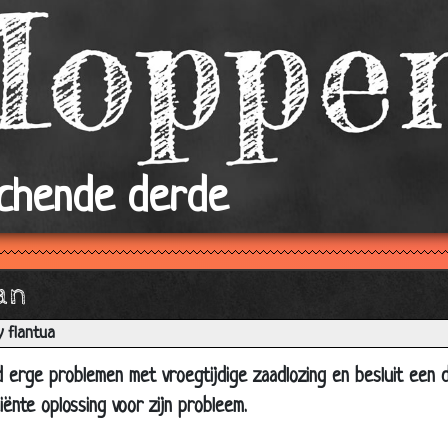
Snelle henkie
In Italië
KUTWEER
Andersom
Mobiele sex
achende derde
Goede mop
Meisje
Tarzan!!!
an
Opa betaalt wel
 flantua
Man=videorecorder
Rotterdam.
 erge problemen met vroegtijdige zaadlozing en besluit een d
iënte oplossing voor zijn probleem.
Vibrator
Opa & de hoer