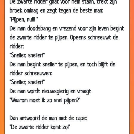
De zwarte ridder gaat voor hem staan, trekt zijn
2006
broek omlaag en zegt tegen de beste man:
09 Jun
Hell's Angel
3.52
"Pijpen, nu!!! "
2006
De man doodsbang en vrezend voor zijn leven begint
08 Jun
Papegaai zonder pootjes
3.60
de zwarte ridder te pijpen. Opeens schreeuwt de
2006
ridder:
04 Jun
Gek
3.20
"Sneller, sneller!"
2006
De man begint sneller te pijpen, en toch blijft de
22 May
Chinees
3.55
ridder schreeuwen:
2006
"Sneller, sneller!"
18 May
3 Fruitstukken
3.87
De man wordt nieuwsgierig en vraagt
2006
"Waarom moet ik zo snel pijpen?"
29 Apr
Geslachtsorgaan
2.87
2006
Dan antwoord de man met de cape:
28 Apr
"de goede oude tijd"
3.28
2006
"De zwarte ridder komt zo!"