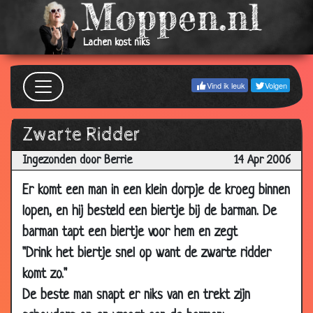
17 Jul
Griekse les
2.99
2006
Lachen kost niks
12 Jul
Ongewenste intimiteiten
3.66
2006
Vind ik leuk
Volgen
11 Jul
Wilde stier
2.93
2006
Zwarte Ridder
09 Jul
Gat in een gat
3.86
2006
Ingezonden door Berrie
14 Apr 2006
09 Jul
Egels
2.51
Er komt een man in een klein dorpje de kroeg binnen
2006
lopen, en hij besteld een biertje bij de barman. De
06 Jul
Lingo
3.16
barman tapt een biertje voor hem en zegt
2006
"Drink het biertje snel op want de zwarte ridder
03 Jul
Russisch Rokje
2.91
komt zo."
2006
De beste man snapt er niks van en trekt zijn
22 Jun
Jagen
3.80