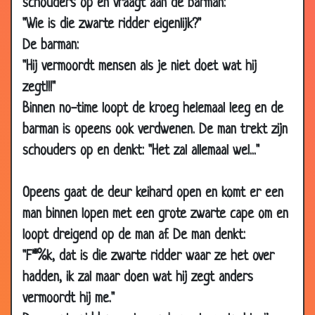
2006
schouders op en vraagt aan de barman:
"Wie is die zwarte ridder eigenlijk?"
21 Jun
Strijken
3.04
2006
De barman:
"Hij vermoordt mensen als je niet doet wat hij
21 Jun
Bejaard stel bij de dokter
2.75
2006
zegt!!!"
18 Jun
Het strand
3.20
Binnen no-time loopt de kroeg helemaal leeg en de
2006
barman is opeens ook verdwenen. De man trekt zijn
16 Jun
Wiskunde
3.73
schouders op en denkt: "Het zal allemaal wel..."
2006
15 Jun
Wiskundeles
3.61
Opeens gaat de deur keihard open en komt er een
2006
man binnen lopen met een grote zwarte cape om en
15 Jun
Slapen
2.99
loopt dreigend op de man af. De man denkt:
2006
"F*%k, dat is die zwarte ridder waar ze het over
15 Jun
Seksuele opvoeding
3.51
hadden, ik zal maar doen wat hij zegt anders
2006
vermoordt hij me."
10 Jun
Prostituee
3.31