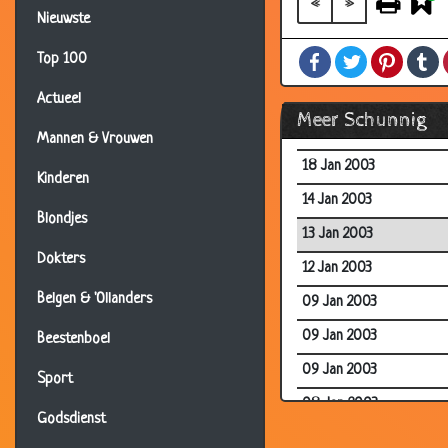
«
»
Nieuwste
23 Jan 2003
Facebook
Twitter
Pintere
T
Top 100
22 Jan 2003
21 Jan 2003
Actueel
Meer Schunnig
18 Jan 2003
Mannen & Vrouwen
18 Jan 2003
Kinderen
14 Jan 2003
Blondjes
13 Jan 2003
Dokters
12 Jan 2003
Belgen & 'Ollanders
09 Jan 2003
09 Jan 2003
Beestenboel
09 Jan 2003
Sport
08 Jan 2003
Godsdienst
06 Jan 2003