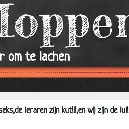
Meisjes en Jongens
Verkrachting
Neergestort
Roken met condoom!
Oeps
College
r om te lachen
Kabouters
Autorijden
LULLIG!!!!!!!!!!!
Wintertijd
Dildo
Zoenen
eks,de leraren zijn kut!!!,en wij zijn de lul!!
Rubbertje
Vrouwen