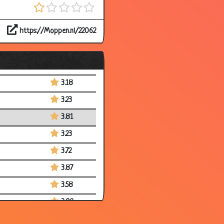
3.22
https://Moppen.nl/22062
2.86
3.79
3.33
3.18
3.23
3.81
3.23
3.72
3.87
3.58
3.02
3.42