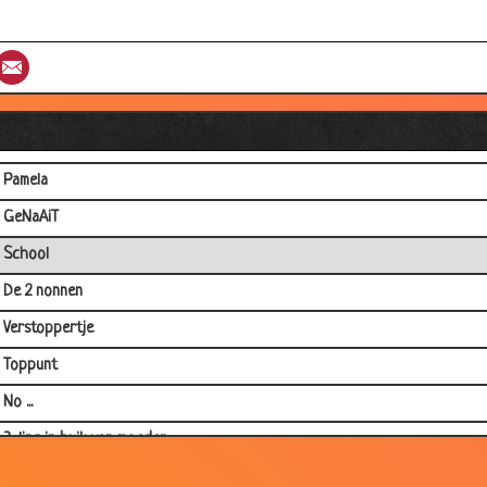
Kerstbomen
st
umblr
Email
Naaktlopers
Pornofilm
12 uur te leven.
Pamela
GeNaAiT
School
De 2 nonnen
Verstoppertje
Toppunt
No ...
3-ling in buik van moeder....
Vies beroep