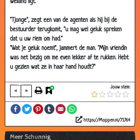
weiland ligt.
27 Dec
Schuine mop
2.89
2016
"Tjonge", zegt een van de agenten als hij bij de
24 Dec
Raden
3.09
bestuurder terugkomt, "u mag wel geluk spreken
2016
dat u uw riem om had."
09 Jul
Vakantiedagboek
2.98
"Wat je geluk noemt", jammert de man. "Mijn vriendin
2016
was net bezig om me even lekker af te rukken. Hebt
12 Dec
In de kou
2.89
u gezien wat ze in haar hand houdt?"
2014
12 Nov
Ik heb een konijntje
3.11
Jouw stem:
2014
«
»
26 Sep
Het zit vast
3.06
Facebook
Twitter
Pinterest
Tumblr
Email
WhatsApp
2014
05 Aug
Borsten bijten
3.41
https://Moppen.nl/71764
2014
Meer Schunnig
28 Jul
Seks therapeut
3.33