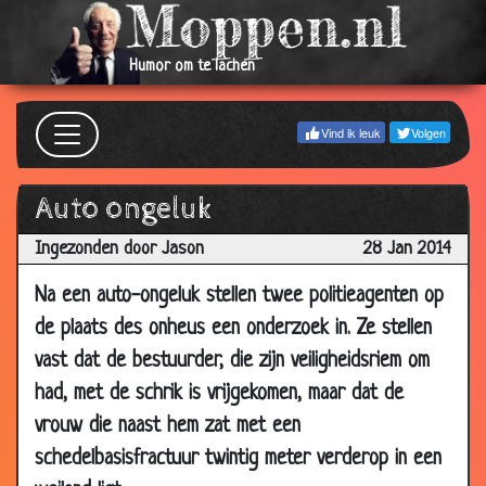
02 Apr
Natte poes
2.89
2018
Humor om te lachen
30 Mar
Perfecte timing
3.03
2018
Vind ik leuk
Volgen
11 Mar
Laarzen
3.14
2018
Auto ongeluk
01 Mar
Genaaid!
3.02
2018
Ingezonden door Jason
28 Jan 2014
19 Feb
WipWap
2.75
2018
Na een auto-ongeluk stellen twee politieagenten op
de plaats des onheus een onderzoek in. Ze stellen
26 Nov
Verschil
2.88
2017
vast dat de bestuurder, die zijn veiligheidsriem om
had, met de schrik is vrijgekomen, maar dat de
18 May
Spieren
2.82
2017
vrouw die naast hem zat met een
12 Jan
Logeren
2.91
schedelbasisfractuur twintig meter verderop in een
2017