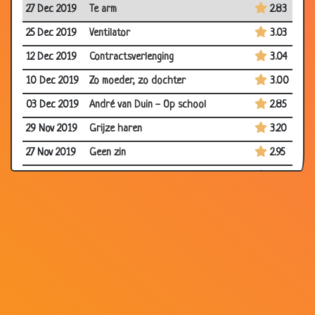
27 Dec 2019
Te arm
2.83
25 Dec 2019
Ventilator
3.03
12 Dec 2019
Contractsverlenging
3.04
10 Dec 2019
Zo moeder, zo dochter
3.00
03 Dec 2019
André van Duin - Op school
2.85
29 Nov 2019
Grijze haren
3.20
27 Nov 2019
Geen zin
2.95
02 Nov 2019
Ik weet niet waarover ik moet praten
2.86
26 Oct 2019
André van Duin - Een baby nemen
2.99
14 Oct 2019
Vijf dieren in Afrika
2.96
11 Oct 2019
Eerlijk duurt het langst
3.02
05 Oct 2019
Tineke Schouten - Puber
2.75
24 Sep 2019
Roué Verveer - Alleen met de
2.64
kinderen