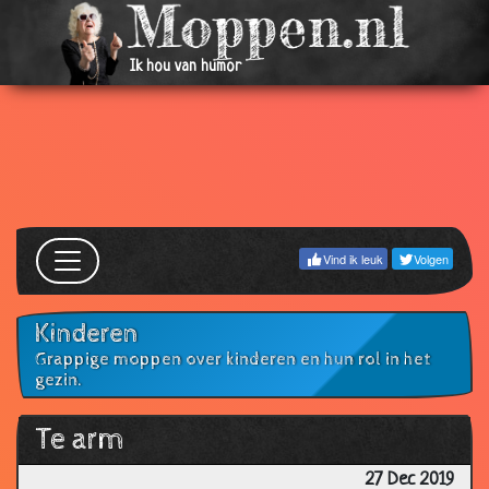
Ik hou van humor
Vind ik leuk
Volgen
Kinderen
Grappige moppen over kinderen en hun rol in het
gezin.
Te arm
27 Dec 2019