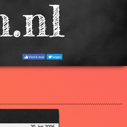
3.66
3.93
3.82
3.24
3.43
3.07
Vind ik leuk
Volgen
3.72
3.72
3.68
3.26
3.79
3.64
3.32