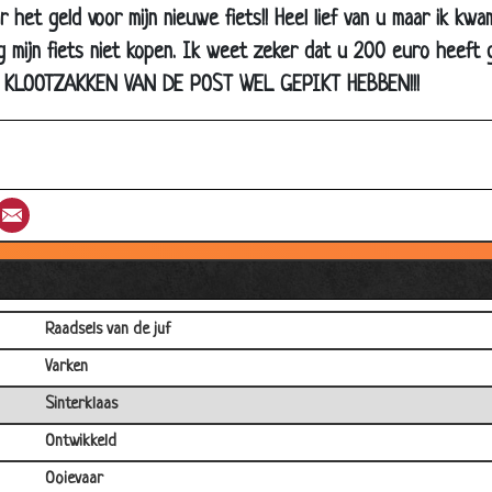
or het geld voor mijn nieuwe fiets!! Heel lief van u maar ik k
Opscheppen
g mijn fiets niet kopen. Ik weet zeker dat u 200 euro heeft 
Lucifers verstoppen
de KLOOTZAKKEN VAN DE POST WEL GEPIKT HEBBEN!!!
Compliment
Broertje gevallen
Kees
st
umblr
Email
Paniek
De 1e klas
Fluisterende kinderstem
Raadsels van de juf
Varken
Sinterklaas
Ontwikkeld
Ooievaar