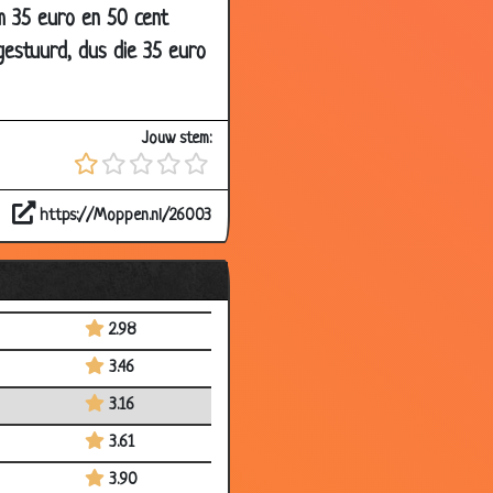
wam 35 euro en 50 cent
2.57
gestuurd, dus die 35 euro
3.62
3.72
Jouw stem:
3.42
3.47
https://Moppen.nl/26003
3.60
3.03
3.23
2.98
3.46
3.16
3.61
3.90