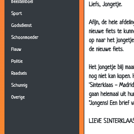
31 Oct 2006
Beestenboel
Liefs, Jongetje.
29 Oct 2006
Sport
18 Oct 2006
Afijn, de hele afdel
Godsdienst
18 Oct 2006
nieuwe fiets te kun
Schoonmoeder
op naar het jongetje
08 Oct 2006
de nieuwe fiets.
Flauw
03 Oct 2006
13 Sep 2006
Politie
Het jongetje blij ma
13 Sep 2006
Raadsels
nog niet kan kopen. 
13 Sep 2006
'Sinterklaas - Madri
Schunnig
09 Sep 2006
gaan helemaal uit hun
Overige
07 Sep 2006
"Jongens! Een brief 
25 Aug 2006
LIEVE SINTERKLAA
24 Aug 2006
15 Aug 2006