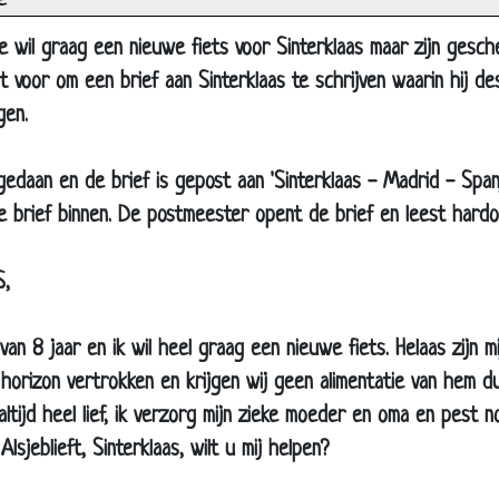
e
De grootste tegenstelling
Supermarkt
e wil graag een nieuwe fiets voor Sinterklaas maar zijn gesch
t voor om een brief aan Sinterklaas te schrijven waarin hij 
Kont kussen
gen.
Directeur
Karton
gedaan en de brief is gepost aan 'Sinterklaas - Madrid - Spanj
Jantje en Peter
 brief binnen. De postmeester opent de brief en leest hardo
Waarschijnlijk?
Mooie herinnering
S,
Oude man
van 8 jaar en ik wil heel graag een nieuwe fiets. Helaas zijn 
10 schoolregels
 horizon vertrokken en krijgen wij geen alimentatie van hem d
Dropjes
altijd heel lief, ik verzorg mijn zieke moeder en oma en pest n
Lekkere melk
lsjeblieft, Sinterklaas, wilt u mij helpen?
Sinterklaas