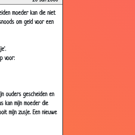
20 Jun 2006
3.21
3.78
eiden moeder kan die niet
desnoods om geld voor een
3.69
3.67
3.64
e'.
3.25
p voor:
3.78
3.28
3.40
mijn ouders gescheiden en
3.51
us kan mijn moeder die
3.69
ooit mijn zusje. Een nieuwe
3.40
3.56