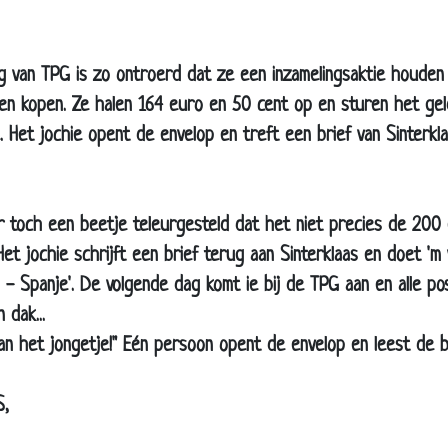
Doosje sigaren
Bijdehand
On-woorden
ing van TPG is zo ontroerd dat ze een inzamelingsaktie houde
Opscheppers
nen kopen. Ze halen 164 euro en 50 cent op en sturen het ge
. Het jochie opent de envelop en treft een brief van Sinterkl
Raadseltje voor op school
Treintje
Sinterklaas
ar toch een beetje teleurgesteld dat het niet precies de 200 eu
Ik ben een rund
Het jochie schrijft een brief terug aan Sinterklaas en doet 
Strafregels
d - Spanje'. De volgende dag komt ie bij de TPG aan en alle p
Fluiten
 dak...
School
van het jongetje!" Eén persoon opent de envelop en leest de b
Beschrijven wat je ziet
S,
Opa
Brief aan Papa