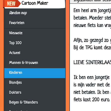
Ingezonden door Jess
16 Jan 2007
Cartoon Maker
10 Jan 2007
Een heel arm jongetj
Random mop
betalen. Moeder stel
29 Nov 2006
Favorieten
nieuwe fiets kan vra
27 Nov 2006
Nieuwste
26 Nov 2006
Afijn, zo gezegd zo 
Top 100
24 Nov 2006
Bij de TPG komt deze
20 Nov 2006
Actueel
17 Nov 2006
LIEVE SINTERKLAA
Mannen & Vrouwen
15 Nov 2006
Kinderen
Ik ben een jongetje 
12 Nov 2006
Blondjes
is mijn vader met de
06 Nov 2006
niet betalen. Ik ben 
Dokters
05 Nov 2006
fiets kost 200 euro. A
05 Nov 2006
Belgen & 'Ollanders