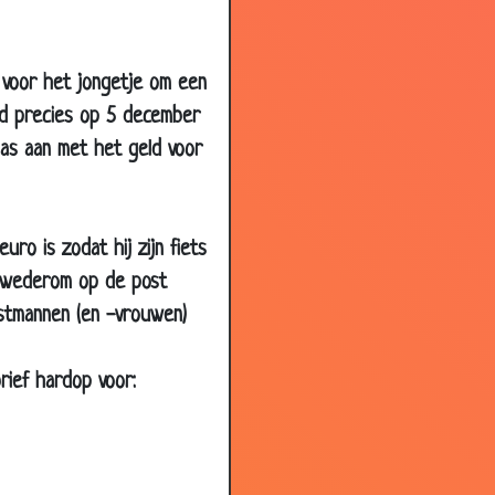
3.23
3.31
3.50
n voor het jongetje om een
3.85
ld precies op 5 december
aas aan met het geld voor
3.62
2.89
3.95
ro is zodat hij zijn fiets
3.52
'm wederom op de post
3.79
ostmannen (en -vrouwen)
3.92
3.50
rief hardop voor:
3.92
3.37
2.98