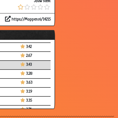
Jouw stem:
3.49
3.60
https://Moppen.nl/14215
3.68
3.33
3.55
3.42
2.67
3.43
3.28
3.63
3.19
3.35
3.74