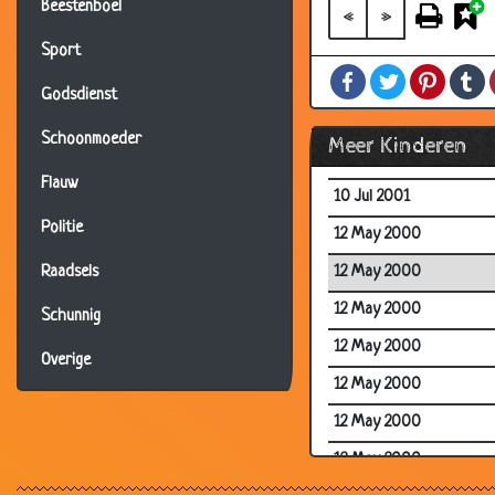
Beestenboel
17 Aug 2001
«
»
16 Aug 2001
Sport
Facebook
Twitter
Pintere
T
07 Aug 2001
Godsdienst
05 Aug 2001
Schoonmoeder
Meer Kinderen
19 Jul 2001
Flauw
10 Jul 2001
Politie
12 May 2000
12 May 2000
Raadsels
12 May 2000
Schunnig
12 May 2000
Overige
12 May 2000
12 May 2000
12 May 2000