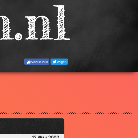
2.97
3.67
3.43
3.60
3.20
3.25
Vind ik leuk
Volgen
3.69
3.57
3.33
3.41
3.28
3.71
3.44