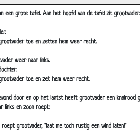
Familiezaken
aan een grote tafel. Aan het hoofd van de tafel zit grootvader
ugghhh mijn keel
De een is beter dan de ander
er.
Oma
grootvader toe en zetten hem weer recht.
Spreekwoorden tekenen
Tante Truus
tvader weer naar links.
Bidden voor het eten??
ndochter.
grootvader toe en zet hem weer recht.
Meisje bij de drogist.
Antiek???
avond door en op het laatst heeft grootvader een knalrood g
Escargots
r links en zoon roept:
Poezenharen
Op het huis wachten
" roept grootvader, "laat me toch rustig een wind laten!"
Make up