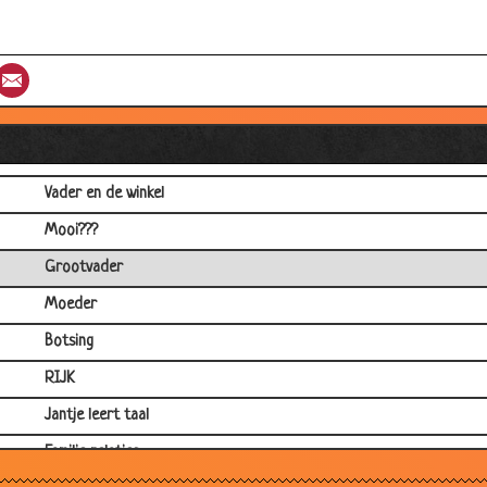
3 Baby's in een buik...
Een rood fietsje
st
umblr
Email
Jantjes Appel
Als het aan mannen lag
Trouwen
Vader en de winkel
Mooi???
Grootvader
Moeder
Botsing
RIJK
Jantje leert taal
Familie relaties