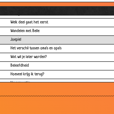
Boos op Sinterklaas
Biologieles
Welk deel gaat het eerst
Wandelen met Belle
Joepie!
Het verschil tussen oma's en opa's
Wat wil je later worden?
Beleefdheid
Hoeveel krijg ik terug?
Vragenuurtje
Visite
Brief posten
Het gummetje van Jantje