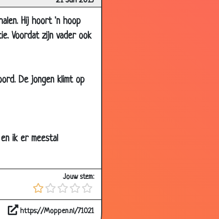
21 Jun 2013
3.04
alen. Hij hoort 'n hoop
3.14
ie. Voordat zijn vader ook
2.80
2.76
oord. De jongen klimt op
2.56
3.31
3.17
2.94
en ik er meestal
3.92
2.83
Jouw stem:
3.36
2.83
https://Moppen.nl/71021
3.52