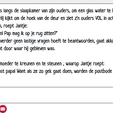
Mannelijke verloskundig
ts langs de slaapkamer van zijn ouders, om een glas water te h
Schaam je!
ij kijkt om de hoek van de deur en ziet z'n ouders VOL in act
Armoede
, roept Jantje:
Oma op stap
en! Pap mag ik op je rug zitten?"
ij verder geen lastige vragen hoeft te beantwoorden, gaat akk
Voetbal kijken met je zoon
t door waar hij gebleven was.
Kraag achterstevoren
Huidcreme
 moeder te kreunen en te steunen , waarop Jantje roept:
Cadeau voor papa
ast papa! Want als ze zo gek gaat doen, worden de postbode 
Bolderbrandweerwagen
In de auto lokken
Bij pa in de auto
Natuurkundeles
st
umblr
Email
2+2+2=7