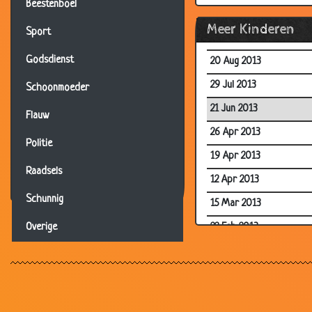
Beestenboel
11 Dec 2013
Meer Kinderen
Sport
11 Dec 2013
Godsdienst
20 Aug 2013
29 Jul 2013
Schoonmoeder
21 Jun 2013
Flauw
26 Apr 2013
Politie
19 Apr 2013
Raadsels
12 Apr 2013
Schunnig
15 Mar 2013
22 Feb 2013
Overige
08 Feb 2013
08 Feb 2013
11 Jan 2013