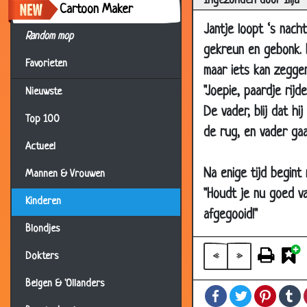
Ingezonden door Ilija
Cartoon Maker
05 Apr 2014
Jantje loopt ‘s nach
Random mop
28 Mar 2014
gekreun en gebonk. H
Favorieten
19 Mar 2014
maar iets kan zeggen
19 Mar 2014
"Joepie, paardje rijd
Nieuwste
De vader, blij dat h
03 Mar 2014
Top 100
de rug, en vader gaa
03 Mar 2014
Actueel
09 Feb 2014
Na enige tijd begint
Mannen & Vrouwen
13 Jan 2014
"Houdt je nu goed v
Kinderen
13 Jan 2014
afgegooid!"
29 Dec 2013
Blondjes
29 Dec 2013
«
»
Dokters
29 Dec 2013
Belgen & 'Ollanders
Facebook
Twitter
Pintere
T
29 Dec 2013