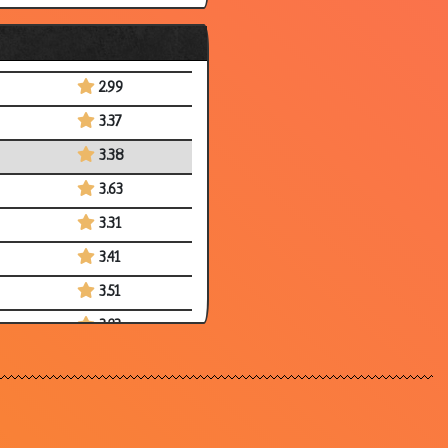
2.92
3.08
2.99
3.37
3.38
3.63
3.31
3.41
3.51
3.23
3.31
2.73
3.43