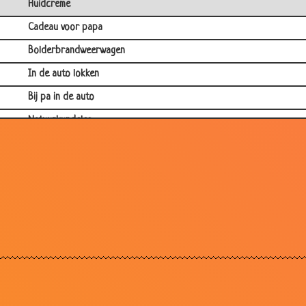
Huidcreme
Cadeau voor papa
Bolderbrandweerwagen
In de auto lokken
Bij pa in de auto
Natuurkundeles
2+2+2=7
Boos op Sinterklaas
Biologieles
Welk deel gaat het eerst
Wandelen met Belle
Joepie!
Het verschil tussen oma's en opa's