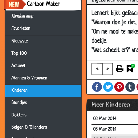
Ingezonden door Fran
11 Sep 2014
Cartoon Maker
Lennert kijkt gefasc
19 Aug 2014
Random mop
"Waarom doe je dat, 
19 Aug 2014
Favorieten
"Om me mooi te maken
19 Aug 2014
doekje.
Nieuwste
19 Aug 2014
"Wat scheelt er?" vr
Top 100
28 Jul 2014
Actueel
17 May 2014
«
»
05 Apr 2014
Mannen & Vrouwen
Facebook
Twitter
Pintere
T
28 Mar 2014
Kinderen
19 Mar 2014
Blondjes
Meer Kinderen
19 Mar 2014
Dokters
03 Mar 2014
Belgen & 'Ollanders
03 Mar 2014