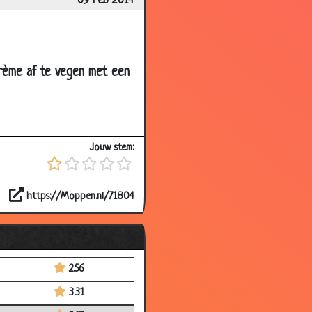
09 Feb 2014
3.34
2.84
2.69
crème af te vegen met een
3.10
3.09
2.99
Jouw stem:
2.55
3.04
https://Moppen.nl/71804
3.14
2.80
2.76
2.56
3.31