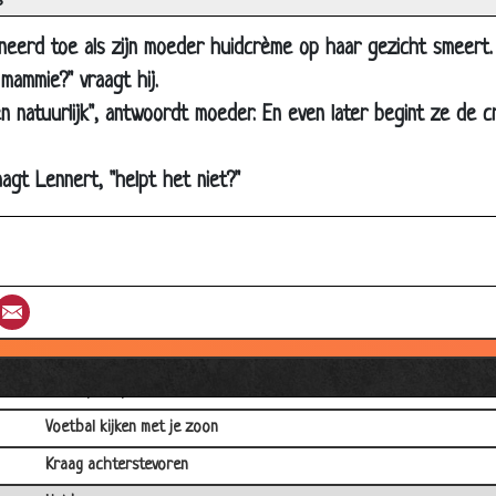
s
Oma's nieuwe kapsel
ineerd toe als zijn moeder huidcrème op haar gezicht smeert.
Net zijn vader
mammie?" vraagt hij.
Groeien
 natuurlijk", antwoordt moeder. En even later begint ze de 
Logisch nadenken
Net zo sterk als pappa
aagt Lennert, "helpt het niet?"
Zijn eerste keer
In het ziekenhuis
Mannelijke verloskundig
st
umblr
Email
Schaam je!
Armoede
Oma op stap
Voetbal kijken met je zoon
Kraag achterstevoren