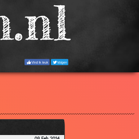
3.19
3.23
2.88
3.17
2.94
3.07
Vind ik leuk
Volgen
2.90
3.01
3.15
3.15
2.69
3.06
3.29