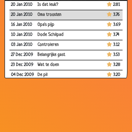
20 Jan 2010
Is dat leuk?
2.81
20 Jan 2010
Oma troosten
3.76
16 Jan 2010
Opa's pijp
3.69
10 Jan 2010
Dode Schilpad
3.74
03 Jan 2010
Controleren
3.12
27 Dec 2009
Belangrijke gast
3.53
23 Dec 2009
Wat te doen
3.28
04 Dec 2009
De pil
3.20
16 Oct 2009
Slager
3.28
12 Oct 2009
Loop naar de duivel
3.77
23 Sep 2009
Priester
3.50
23 Sep 2009
Nieuwe fiets
3.61
18 Sep 2009
Hun eerste vakantie
3.80