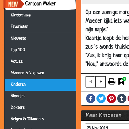
21 Apr 2019
Cartoon Maker
19 Apr 2019
Op een zonnige morge
Random mop
Moeder kijkt iets wa
23 Mar 2019
Favorieten
mijn aapje."
18 Mar 2019
Klaartje loopt de he
Nieuwste
17 Mar 2019
zus 's avonds thuisk
16 Mar 2019
Top 100
"Zus, ik krijg haar op
12 Mar 2019
Actueel
"Nou," antwoordt de z
03 Mar 2019
Mannen & Vrouwen
24 Feb 2019
«
»
Kinderen
16 Feb 2019
Blondjes
Facebook
Twitter
Pintere
T
14 Feb 2019
Dokters
02 Dec 2018
Meer Kinderen
24 Nov 2018
Belgen & 'Ollanders
23 Nov 2018