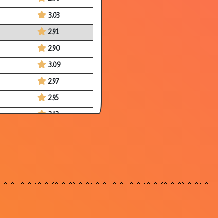
3.03
2.91
2.90
3.09
2.97
2.95
3.13
3.08
2.94
2.86
2.87
2.80
2.91