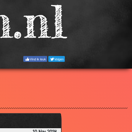
2.75
2.64
2.75
2.88
1.10
1.63
Vind ik leuk
Volgen
2.51
2.24
2.34
2.37
2.60
2.34
2.34