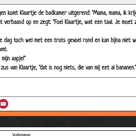
Een eenvoudige rekensom
Woordenwisseling
n komt Klaartje de badkamer uitgerend: "Mama, mama, ik krijg 
t verbaasd op en zegt: "Foei Klaartje, wat een taal. Je moet 
Rekenles
Opstel
le dag toch wel met een trots gevoel rond en kan bijna niet 
Later thuis
omt.
Rekenles
 mijn aapje!"
Gestopt met school
us van Klaartje, "dat is nog niets, die van mij eet al bananen.
Euro
Brigitte Kaandorp - Het opstel
Kinderen krijgen
st
umblr
Email
Jochem Myjer - Wakker worden
Dubbele uitlaat
Evert Kwok - Pretpark
Vuilnisman