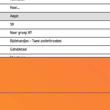
Haar......
Aapje
18
Naar groep 8?
Bijdehandjes - Twee onderbroeken
Geheimtaal
IJsselmeer
Jantje wil naar groep 8
Mop van de timmerman
Haak
Eieren leggen
Pampers - Philippe Geubels
Kamperen