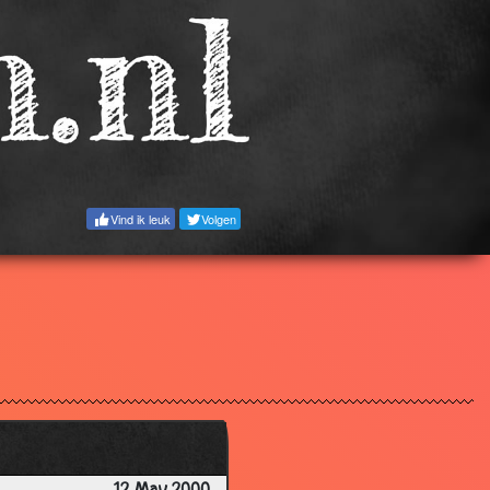
3.53
3.63
3.48
3.44
3.86
3.58
Vind ik leuk
Volgen
3.33
3.49
3.60
3.68
3.33
3.55
3.42