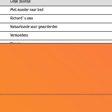
Lelijk zoontje
Met moeder naar bed
Richard`s oma
Natuurkunde voor gevorderden
Vermoedens
Flappie
Ik ben benieuwd!
Vader en zoon
Schiettent
Kinderen
Programmeur
Oortjes
Ik wil limonade!