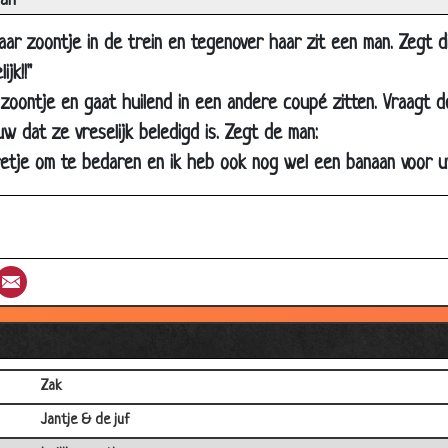
man
Mooi???
ar zoontje in de trein en tegenover haar zit een man. Zegt d
Grootvader
jk!!"
Moeder
zoontje en gaat huilend in een andere coupé zitten. Vraagt 
Botsing
uw dat ze vreselijk beledigd is. Zegt de man:
RIJK
retje om te bedaren en ik heb ook nog wel een banaan voor u
Jantje leert taal
Familie relaties
Vies
st
umblr
Email
Landbouwtrekker
Jantje bij de bakker
Honda
Zak
Jantje & de juf