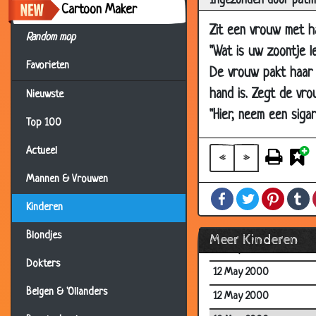
Ingezonden door pat
12 May 2000
Cartoon Maker
Zit een vrouw met ha
12 May 2000
Random mop
"Wat is uw zoontje leli
12 May 2000
Favorieten
De vrouw pakt haar 
12 May 2000
hand is. Zegt de vro
Nieuwste
12 May 2000
"Hier, neem een siga
Top 100
12 May 2000
Actueel
12 May 2000
«
»
12 May 2000
Mannen & Vrouwen
Facebook
Twitter
Pintere
T
12 May 2000
Kinderen
12 May 2000
Blondjes
Meer Kinderen
12 May 2000
Dokters
12 May 2000
Belgen & 'Ollanders
12 May 2000