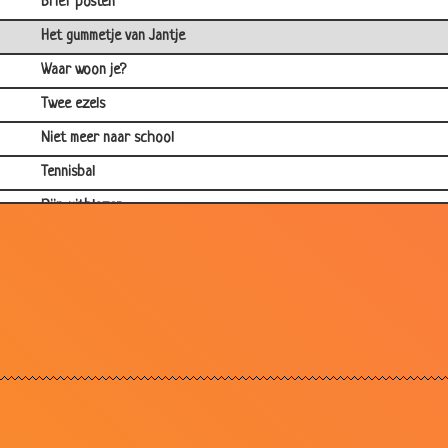
Brief posten
Het gummetje van Jantje
Waar woon je?
Twee ezels
Niet meer naar school
Tennisbal
Pijp uitblazen
Op de paardenveiling
Kinderlogica
Bang voor onweer
Opscheppen over je vader
Straf
Menseneters
Nog nooit een schilder gezien