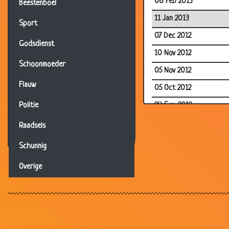
08 Feb 2013
Beestenboel
11 Jan 2013
Sport
07 Dec 2012
Godsdienst
10 Nov 2012
Schoonmoeder
05 Nov 2012
Flauw
05 Oct 2012
28 Sep 2012
Politie
28 Sep 2012
Raadsels
07 Sep 2012
Schunnig
27 Jul 2012
Overige
13 Jul 2012
10 Jul 2012
29 Jun 2012
25 May 2012