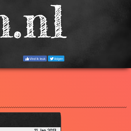
3.01
2.55
3.04
3.14
2.80
2.76
Vind ik leuk
Volgen
2.56
3.31
3.17
2.94
3.92
2.83
3.36