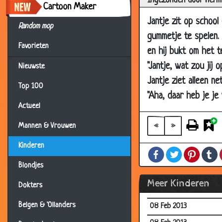
Ingezonden door Herm
29 Dec 2013
Cartoon Maker
Jantje zit op school
29 Dec 2013
Random mop
gummetje te spelen. 
11 Dec 2013
Favorieten
en hij bukt om het 
11 Dec 2013
"Jantje, wat zou jij 
Nieuwste
20 Aug 2013
Jantje ziet alleen ne
Top 100
29 Jul 2013
"Aha, daar heb je je 
21 Jun 2013
Actueel
26 Apr 2013
«
»
Mannen & Vrouwen
19 Apr 2013
Kinderen
Facebook
Twitter
Pintere
T
12 Apr 2013
Blondjes
15 Mar 2013
Meer Kinderen
Dokters
22 Feb 2013
Belgen & 'Ollanders
08 Feb 2013