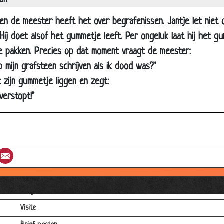
an
Natuurkundeles
 en de meester heeft het over begrafenissen. Jantje let niet o
2+2+2=7
Hij doet alsof het gummetje leeft. Per ongeluk laat hij het g
Boos op Sinterklaas
te pakken. Precies op dat moment vraagt de meester:
Biologieles
op mijn grafsteen schrijven als ik dood was?"
Welk deel gaat het eerst
t zijn gummetje liggen en zegt:
Wandelen met Belle
verstopt!"
Joepie!
Het verschil tussen oma's en opa's
Wat wil je later worden?
st
umblr
Email
Beleefdheid
Hoeveel krijg ik terug?
Vragenuurtje
Visite