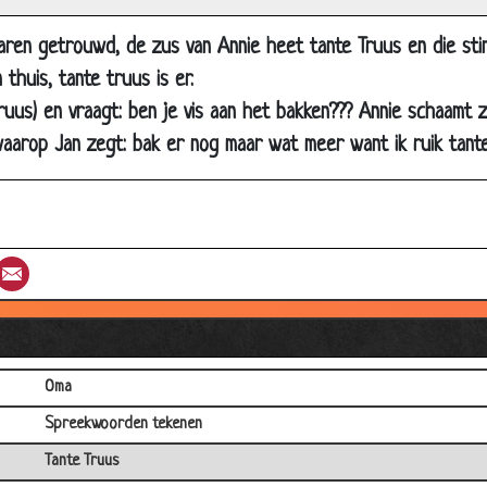
Ouders
jaren getrouwd, de zus van Annie heet tante Truus en die stinkt
Langzaam
thuis, tante truus is er.
Kater
truus) en vraagt: ben je vis aan het bakken??? Annie schaamt 
Laat liggen
arop Jan zegt: bak er nog maar wat meer want ik ruik tante tr
He papa mag ik iets vragen?
Fiets voor Jantje's verjaardag
Vermoeden
st
umblr
Email
Familiezaken
ugghhh mijn keel
De een is beter dan de ander
Oma
Spreekwoorden tekenen
Tante Truus