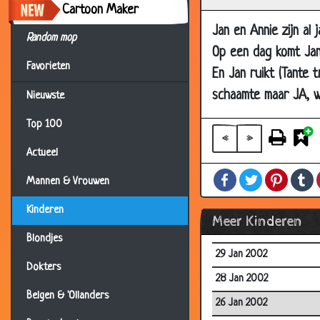
Cartoon Maker
23 Mar 2002
Jan en Annie zijn al 
07 Mar 2002
Random mop
Op een dag komt Jan 
27 Feb 2002
Favorieten
En Jan ruikt (Tante 
24 Feb 2002
schaamte maar JA, wa
Nieuwste
15 Feb 2002
Top 100
12 Feb 2002
«
»
Actueel
04 Feb 2002
Facebook
Twitter
Pintere
T
31 Jan 2002
Mannen & Vrouwen
30 Jan 2002
Kinderen
Meer Kinderen
29 Jan 2002
Blondjes
29 Jan 2002
Dokters
28 Jan 2002
Belgen & 'Ollanders
26 Jan 2002