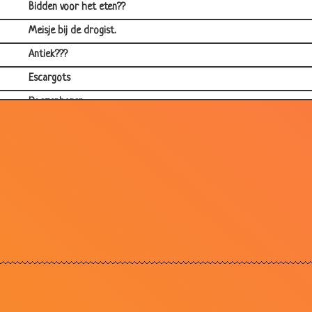
Bidden voor het eten??
Meisje bij de drogist.
Antiek???
Escargots
Poezenharen
Op het huis wachten
Make up
3 Baby's in een buik...
Een rood fietsje
Jantjes Appel
Als het aan mannen lag
Trouwen
Vader en de winkel