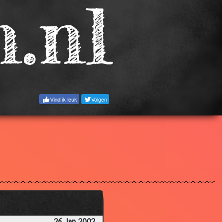
3.78
3.38
2.76
3.89
2.95
2.81
Vind ik leuk
Volgen
3.94
2.97
3.67
3.43
3.60
3.20
3.25