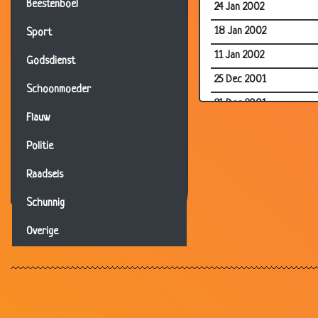
Beestenboel
24 Jan 2002
18 Jan 2002
Sport
11 Jan 2002
Godsdienst
25 Dec 2001
Schoonmoeder
21 Dec 2001
Flauw
01 Dec 2001
Politie
28 Sep 2001
Raadsels
17 Aug 2001
16 Aug 2001
Schunnig
07 Aug 2001
Overige
05 Aug 2001
19 Jul 2001
10 Jul 2001