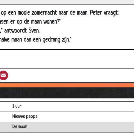
Jeugd van tegenwoordig
n op een mooie zomernacht naar de maan. Peter vraagt:
Bidden voor het eten
ensen er op de maan wonen?"
Vuile taal
n," antwoordt Sven.
Afblijven!
 halve maan dan een gedrang zijn."
Geen smoesjes
Meer benzine
Orde scheppen
st
umblr
Email
Het proefwerk
Leren
De juf staat voor de klas
1 uur
Nieuwe pappa
De maan