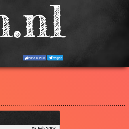
3.78
3.53
3.19
3.00
3.56
3.02
Vind ik leuk
Volgen
3.51
3.45
3.66
3.51
3.10
2.87
2.02