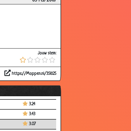
05 Feb 2007
3.54
3.69
3.54
3.73
3.72
Jouw stem:
3.80
3.44
https://Moppen.nl/35825
3.66
3.93
3.82
3.24
3.43
3.07