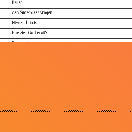
Bellen
Aan Sinterklaas vragen
Niemand thuis
Hoe ziet God eruit?
Drie maal is...
De was doen
Andersom
De grootste tegenstelling
Supermarkt
Kont kussen
Directeur
Karton
Jantje en Peter