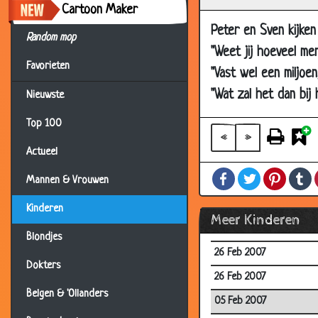
Cartoon Maker
26 Mar 2007
Peter en Sven kijke
26 Mar 2007
Random mop
"Weet jij hoeveel m
22 Mar 2007
Favorieten
"Vast wel een miljoe
12 Mar 2007
"Wat zal het dan bij
Nieuwste
12 Mar 2007
Top 100
12 Mar 2007
«
»
Actueel
12 Mar 2007
Facebook
Twitter
Pintere
T
12 Mar 2007
Mannen & Vrouwen
04 Mar 2007
Kinderen
Meer Kinderen
03 Mar 2007
Blondjes
26 Feb 2007
Dokters
26 Feb 2007
Belgen & 'Ollanders
05 Feb 2007