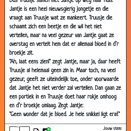
Dus Truusje samen met Jantje op weg naar huis.
07 May 2003
Familienaam
2.67
Jantje is een heel nieuwsgierig jongetje en die
04 Apr 2003
Ria en kees
3.04
vraagt aan Truusje wat ze mankeert. Truusje die
28 Mar 2003
Gelogen
3.84
schaamt zich een beetje en die wil het niet
vertellen, maar na veel gezeur van Jantje gaat ze
06 Mar 2003
Zieken auto
2.85
overstag en vertelt hem dat er allemaal bloed in d’r
04 Mar 2003
Oma
3.47
broekje zit.
02 Mar 2003
Opa slaat
2.25
"Ah, laat eens zien!" zegt Jantje, maar ja, daar heeft
03 Feb 2003
Wat is het rare??
3.61
Truusje al helemaal geen zin in. Maar toch, na veel
03 Feb 2003
Oma bent...?
3.78
gezeur, geeft ze uiteindelijk toe, onder voorwaarde
22 Jan 2003
Slecht rapport
3.38
dat Jantje het niet verder zal vertellen. Dan gaan ze
29 Dec 2002
Vakantie
2.76
een portiek in en Truusje doet haar rokje omhoog
14 Dec 2002
De Juf
3.89
en d’r broekje omlaag. Zegt Jantje:
"Geen wonder dat je bloed. Je hele snikkel ligt eraf."
09 Dec 2002
Gierige schotten
2.95
04 Dec 2002
Familiezaken
2.81
Jouw stem: