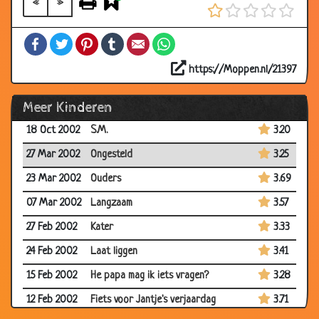
«
»
03 Dec 2002
Ziekenhuis
3.94
30 Nov 2002
Begravenis stoet
2.97
Facebook
Twitter
Pinterest
Tumblr
Email
WhatsApp
21 Oct 2002
Spiegeltje
3.67
https://Moppen.nl/21397
20 Oct 2002
Gaan staan
3.43
Meer Kinderen
20 Oct 2002
Beledigen
3.60
18 Oct 2002
S.M.
3.20
27 Mar 2002
Ongesteld
3.25
23 Mar 2002
Ouders
3.69
07 Mar 2002
Langzaam
3.57
27 Feb 2002
Kater
3.33
24 Feb 2002
Laat liggen
3.41
15 Feb 2002
He papa mag ik iets vragen?
3.28
12 Feb 2002
Fiets voor Jantje's verjaardag
3.71