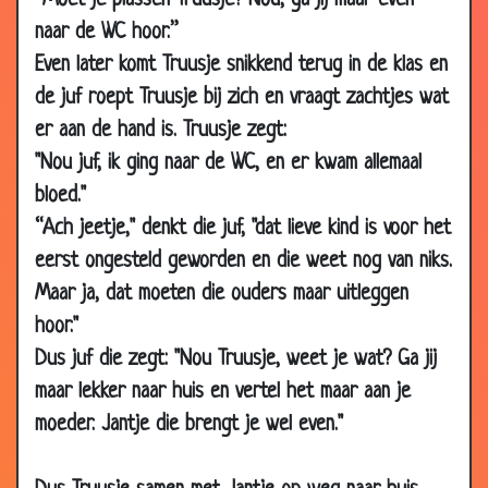
“Moet je plassen Truusje? Nou, ga jij maar even
22 Apr 2006
auto of bus?
3.60
naar de WC hoor.”
Even later komt Truusje snikkend terug in de klas en
22 Apr 2006
Uitstapje
3.20
de juf roept Truusje bij zich en vraagt zachtjes wat
13 Apr 2006
Ontbijt
3.34
er aan de hand is. Truusje zegt:
04 Apr 2006
Sesamstraat
3.15
"Nou juf, ik ging naar de WC, en er kwam allemaal
26 Mar 2006
Kindernamen
3.54
bloed."
17 Mar 2006
Héél véél kinderen
3.75
“Ach jeetje," denkt die juf, "dat lieve kind is voor het
03 May 2004
Politiek
3.28
eerst ongesteld geworden en die weet nog van niks.
07 Jan 2004
Brug aan het huilen?
2.81
Maar ja, dat moeten die ouders maar uitleggen
03 Jan 2004
Het Slimme kindje
3.19
hoor."
Dus juf die zegt: "Nou Truusje, weet je wat? Ga jij
09 Jul 2003
Koffie!!!
3.63
maar lekker naar huis en vertel het maar aan je
02 Jul 2003
Struikrover
2.71
moeder. Jantje die brengt je wel even."
14 Jun 2003
Machinist
3.33
27 May 2003
Torren
3.90