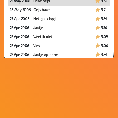
25 May 2006
Halve prijs
3.64
16 May 2006
Grijs haar
3.21
23 Apr 2006
Net op school
3.54
22 Apr 2006
Jantje
3.76
22 Apr 2006
Weet ik niet
3.09
22 Apr 2006
Vies
3.06
22 Apr 2006
Jantje op de wc
3.54
22 Apr 2006
auto of bus?
3.60
22 Apr 2006
Uitstapje
3.20
13 Apr 2006
Ontbijt
3.33
04 Apr 2006
Sesamstraat
3.15
26 Mar 2006
Kindernamen
3.54
17 Mar 2006
Héél véél kinderen
3.75
03 May 2004
Politiek
3.28