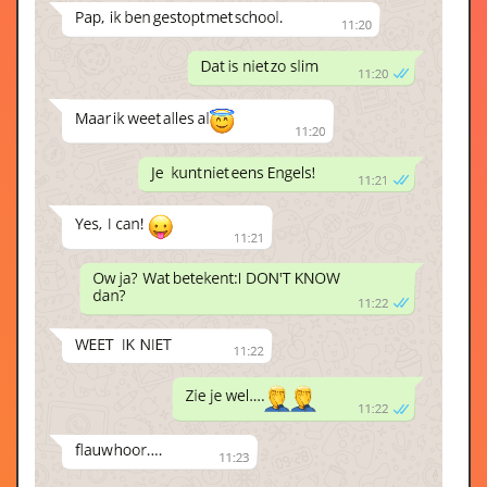
14 Oct 2019
Vijf dieren in Afrika
2.96
11 Oct 2019
Eerlijk duurt het langst
3.02
05 Oct 2019
Tineke Schouten - Puber
2.75
24 Sep 2019
Roué Verveer - Alleen met de
2.64
kinderen
18 Sep 2019
Vergeten?
2.75
20 Aug 2019
Verstaanbaar
2.88
21 Jul 2019
File in Amerika
1.10
19 Jul 2019
Tekening
1.63
30 Jun 2019
Pauw
2.51
20 Jun 2019
Doggie-bag
2.24
18 Jun 2019
Stinken.
2.34
03 Jun 2019
Verleden tijd
2.37