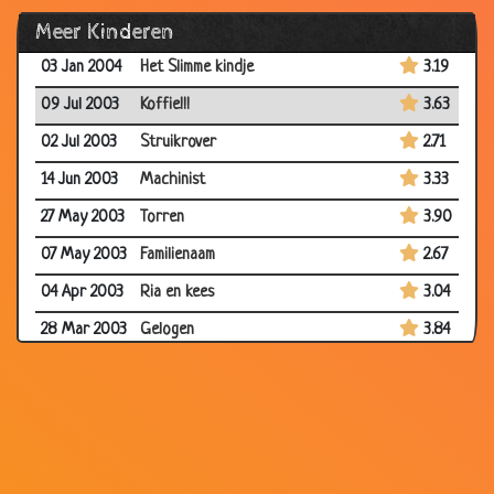
Meer Kinderen
07 Jan 2004
Brug aan het huilen?
2.81
03 Jan 2004
Het Slimme kindje
3.19
09 Jul 2003
Koffie!!!
3.63
02 Jul 2003
Struikrover
2.71
14 Jun 2003
Machinist
3.33
27 May 2003
Torren
3.90
07 May 2003
Familienaam
2.67
04 Apr 2003
Ria en kees
3.04
28 Mar 2003
Gelogen
3.84
06 Mar 2003
Zieken auto
2.85
04 Mar 2003
Oma
3.47
02 Mar 2003
Opa slaat
2.25
03 Feb 2003
Wat is het rare??
3.61