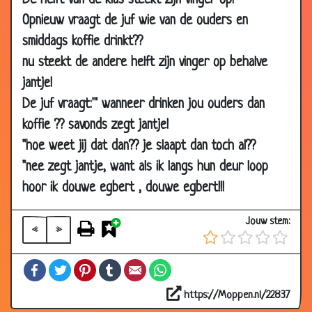
De helft van de klas steekt zijn vinger op!
Opnieuw vraagt de juf wie van de ouders en
16 May 2006
Grijs haar
3.21
smiddags koffie drinkt??
23 Apr 2006
Net op school
3.54
nu steekt de andere helft zijn vinger op behalve
22 Apr 2006
Jantje
3.76
jantje!
22 Apr 2006
Weet ik niet
3.09
De juf vraagt:'" wanneer drinken jou ouders dan
22 Apr 2006
Vies
3.06
koffie ?? savonds zegt jantje!
22 Apr 2006
Jantje op de wc
3.54
"hoe weet jij dat dan?? je slaapt dan toch al??
22 Apr 2006
auto of bus?
3.60
"nee zegt jantje, want als ik langs hun deur loop
hoor ik douwe egbert , douwe egbert!!!
22 Apr 2006
Uitstapje
3.19
13 Apr 2006
Ontbijt
3.33
Jouw stem:
«
»
04 Apr 2006
Sesamstraat
3.15
26 Mar 2006
Kindernamen
3.54
Facebook
Twitter
Pinterest
Tumblr
Email
WhatsApp
17 Mar 2006
Héél véél kinderen
3.75
https://Moppen.nl/22837
03 May 2004
Politiek
3.28