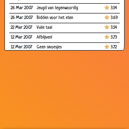
26 Mar 2007
Jeugd van tegenwoordig
3.54
26 Mar 2007
Bidden voor het eten
3.69
22 Mar 2007
Vuile taal
3.54
12 Mar 2007
Afblijven!
3.73
12 Mar 2007
Geen smoesjes
3.72
12 Mar 2007
Meer benzine
3.80
12 Mar 2007
Orde scheppen
3.44
12 Mar 2007
Het proefwerk
3.66
04 Mar 2007
Leren
3.93
03 Mar 2007
De juf staat voor de klas
3.82
26 Feb 2007
1 uur
3.24
26 Feb 2007
Nieuwe pappa
3.43
05 Feb 2007
De maan
3.07