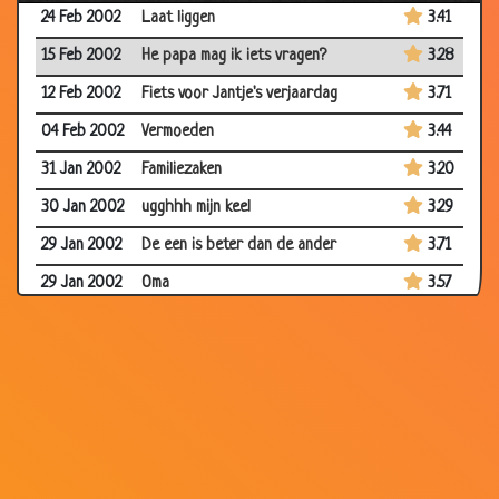
24 Feb 2002
Laat liggen
3.41
15 Feb 2002
He papa mag ik iets vragen?
3.28
12 Feb 2002
Fiets voor Jantje's verjaardag
3.71
04 Feb 2002
Vermoeden
3.44
31 Jan 2002
Familiezaken
3.20
30 Jan 2002
ugghhh mijn keel
3.29
29 Jan 2002
De een is beter dan de ander
3.71
29 Jan 2002
Oma
3.57
28 Jan 2002
Spreekwoorden tekenen
3.70
26 Jan 2002
Tante Truus
3.61
24 Jan 2002
Bidden voor het eten??
3.53
18 Jan 2002
Meisje bij de drogist.
3.63
11 Jan 2002
Antiek???
3.48