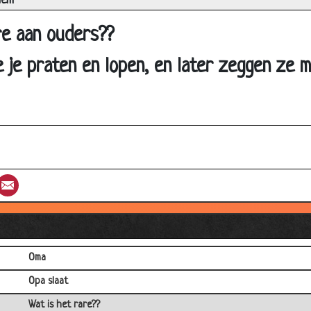
iem
Brug aan het huilen?
re aan ouders??
Het Slimme kindje
e je praten en lopen, en later zeggen ze 
Koffie!!!
Struikrover
Machinist
Torren
Familienaam
st
umblr
Email
Ria en kees
Gelogen
Zieken auto
Oma
Opa slaat
Wat is het rare??