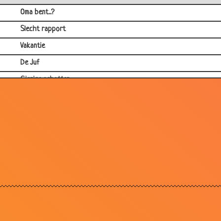
Oma bent...?
Slecht rapport
Vakantie
De Juf
Gierige schotten
Familiezaken
Ziekenhuis
Begravenis stoet
Spiegeltje
Gaan staan
Beledigen
S.M.
Ongesteld