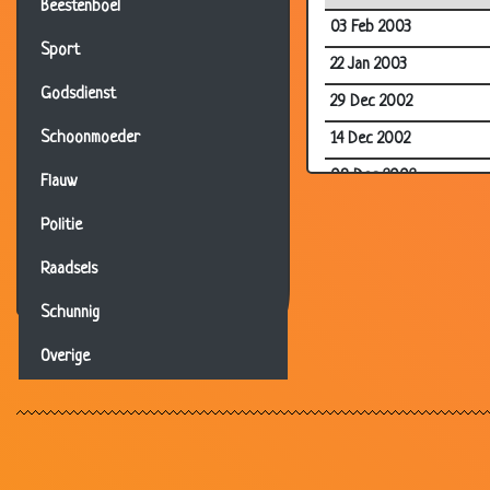
Beestenboel
03 Feb 2003
Sport
22 Jan 2003
Godsdienst
29 Dec 2002
Schoonmoeder
14 Dec 2002
09 Dec 2002
Flauw
04 Dec 2002
Politie
03 Dec 2002
Raadsels
30 Nov 2002
Schunnig
21 Oct 2002
Overige
20 Oct 2002
20 Oct 2002
18 Oct 2002
27 Mar 2002