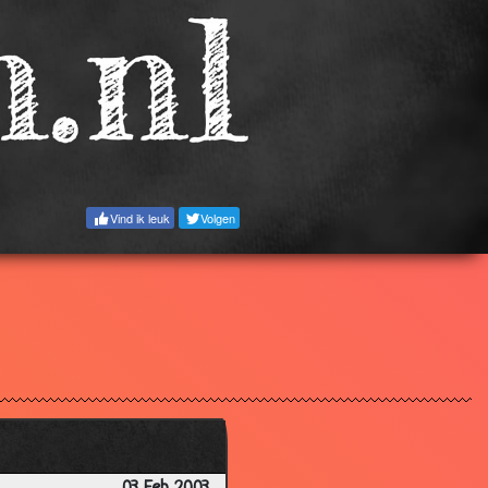
3.64
3.21
3.54
3.76
3.09
3.06
Vind ik leuk
Volgen
3.54
3.60
3.20
3.34
3.15
3.54
3.75
3.28