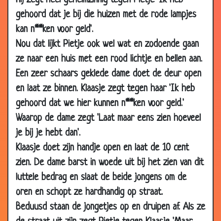
Hij zegt heel geheimzinnig tegen Pietje 'Ik heb
20 Jan 2010
Oma troosten
3.76
gehoord dat je bij die huizen met de rode lampjes
kan n**ken voor geld'.
16 Jan 2010
Opa's pijp
3.69
Nou dat lijkt Pietje ook wel wat en zodoende gaan
10 Jan 2010
Dode Schilpad
3.74
ze naar een huis met een rood lichtje en bellen aan.
03 Jan 2010
Controleren
3.06
Een zeer schaars geklede dame doet de deur open
27 Dec 2009
Belangrijke gast
3.53
en laat ze binnen. Klaasje zegt tegen haar 'Ik heb
23 Dec 2009
Wat te doen
3.28
gehoord dat we hier kunnen n**ken voor geld.'
04 Dec 2009
De pil
3.20
Waarop de dame zegt 'Laat maar eens zien hoeveel
16 Oct 2009
Slager
3.28
je bij je hebt dan'.
Klaasje doet zijn handje open en laat de 10 cent
12 Oct 2009
Loop naar de duivel
3.77
zien. De dame barst in woede uit bij het zien van dit
23 Sep 2009
Priester
3.50
luttele bedrag en slaat de beide jongens om de
23 Sep 2009
Nieuwe fiets
3.61
oren en schopt ze hardhandig op straat.
18 Sep 2009
Hun eerste vakantie
3.80
Beduusd staan de jongetjes op en druipen af. Als ze
11 Sep 2009
Wat wil je later worden?
3.69