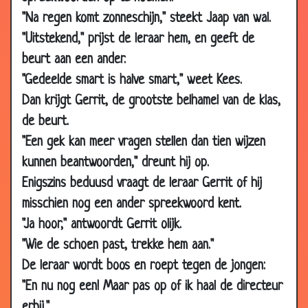
"Na regen komt zonneschijn," steekt Jaap van wal.
03 Jan 2010
Controleren
3.12
"Uitstekend," prijst de leraar hem, en geeft de
27 Dec 2009
Belangrijke gast
3.53
beurt aan een ander.
23 Dec 2009
Wat te doen
3.28
"Gedeelde smart is halve smart," weet Kees.
04 Dec 2009
De pil
3.20
Dan krijgt Gerrit, de grootste belhamel van de klas,
16 Oct 2009
Slager
3.28
de beurt.
12 Oct 2009
Loop naar de duivel
3.77
"Een gek kan meer vragen stellen dan tien wijzen
kunnen beantwoorden," dreunt hij op.
23 Sep 2009
Priester
3.50
Enigszins beduusd vraagt de leraar Gerrit of hij
23 Sep 2009
Nieuwe fiets
3.61
misschien nog een ander spreekwoord kent.
18 Sep 2009
Hun eerste vakantie
3.80
"Ja hoor," antwoordt Gerrit olijk.
11 Sep 2009
Wat wil je later worden?
3.69
"Wie de schoen past, trekke hem aan."
07 Sep 2009
Gezichtscrème
3.70
De leraar wordt boos en roept tegen de jongen:
15 Jul 2009
Verrrrrrrmoeden
3.69
"En nu nog een! Maar pas op of ik haal de directeur
11 Jul 2009
Een jongetje van 6
3.64
erbij."