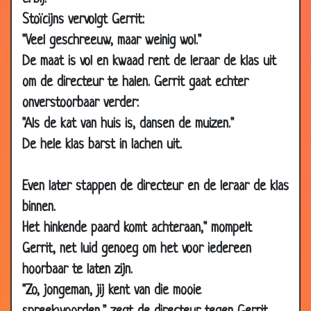
22 Jun 2009
Gebed voor pappa
3.69
Stoïcijns vervolgt Gerrit:
"Veel geschreeuw, maar weinig wol."
02 Jun 2009
Hoe burenruzies ontstaan
3.95
De maat is vol en kwaad rent de leraar de klas uit
07 May 2009
Een echte heer
3.36
om de directeur te halen. Gerrit gaat echter
03 May
Verjaardskado
3.77
onverstoorbaar verder:
2009
"Als de kat van huis is, dansen de muizen."
21 Mar 2009
Alle voetbaltermen
3.56
De hele klas barst in lachen uit.
18 Feb 2009
Moraal
3.77
18 Dec 2008
Dubbeltje
3.29
Even later stappen de directeur en de leraar de klas
06 Dec
Voetbal
3.90
binnen.
2008
Het hinkende paard komt achteraan," mompelt
25 Nov 2008
Op Kamp
3.01
Gerrit, net luid genoeg om het voor iedereen
25 Oct 2008
Slim mannetje
3.06
hoorbaar te laten zijn.
22 Oct 2008
Woordenwisseling
2.60
"Zo, jongeman, jij kent van die mooie