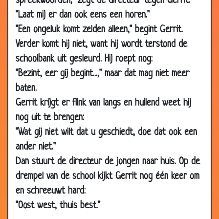
spreekwoorden," zegt de directeur tegen Gerrit.
22 Oct 2008
Slim kind
3.07
"Laat mij er dan ook eens een horen."
22 Oct 2008
School
3.36
"Een ongeluk komt zelden alleen," begint Gerrit.
27 Aug 2008
Uitwerpselen
3.62
Verder komt hij niet, want hij wordt terstond de
22 Aug 2008
Naaktstrand
3.89
schoolbank uit gesleurd. Hij roept nog:
04 Jul 2008
Opscheppen
3.21
"Bezint, eer gij begint...," maar dat mag niet meer
17 Mar 2008
Schaam me dood
3.88
baten.
17 Mar 2008
Niet met volle mond
3.77
Gerrit krijgt er flink van langs en huilend weet hij
17 Mar 2008
Naar huis willen
3.46
nog uit te brengen:
"Wat gij niet wilt dat u geschiedt, doe dat ook een
17 Mar 2008
Zonder hulp van mamma
3.07
ander niet."
16 Mar 2008
Rekenen
2.83
Dan stuurt de directeur de jongen naar huis. Op de
14 Mar 2008
Dezelfde fouten
3.50
drempel van de school kijkt Gerrit nog één keer om
06 Mar
Ze hebben gekust!
3.69
en schreeuwt hard:
2008
"Oost west, thuis best."
03 Mar
18
3.86