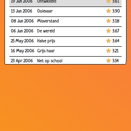
19 Jun 2006
Ontwikkeld
3.61
13 Jun 2006
Ooievaar
3.90
08 Jun 2006
Misverstand
3.18
06 Jun 2006
De wereld
3.67
25 May 2006
Halve prijs
3.64
16 May 2006
Grijs haar
3.21
23 Apr 2006
Net op school
3.54
22 Apr 2006
Jantje
3.76
22 Apr 2006
Weet ik niet
3.09
22 Apr 2006
Vies
3.06
22 Apr 2006
Jantje op de wc
3.54
22 Apr 2006
auto of bus?
3.60
22 Apr 2006
Uitstapje
3.20
13 Apr 2006
Ontbijt
3.34