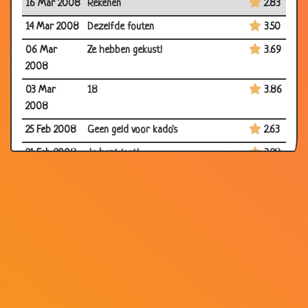
16 Mar 2008
Rekenen
2.83
14 Mar 2008
Dezelfde fouten
3.50
06 Mar
Ze hebben gekust!
3.69
2008
03 Mar
18
3.86
2008
25 Feb 2008
Geen geld voor kado's
2.63
21 Feb 2008
Je bent laat!
3.28
04 Feb 2008
Beertje kopen?
3.79
31 Dec 2007
Gevaarlijke misdadigers
3.20
31 Dec 2007
Bezoek
2.92
27 Dec 2007
Paniek!
3.07
27 Dec 2007
Bijdehandtje
2.97
15 Dec 2007
Bij de directeur
3.06