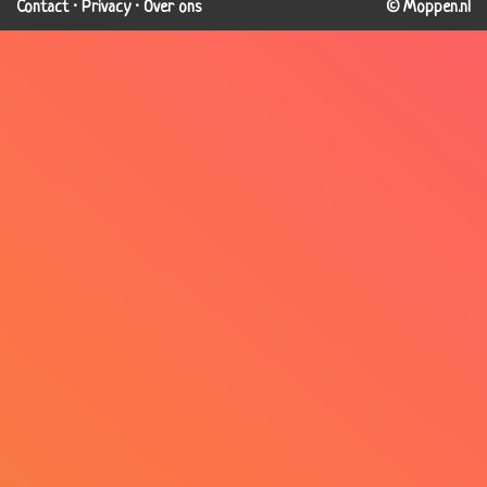
Contact
·
Privacy
·
Over ons
© Moppen.nl