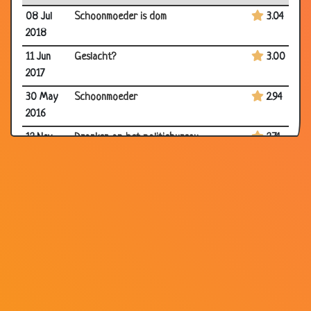
08 Jul
Schoonmoeder is dom
3.04
2018
11 Jun
Geslacht?
3.00
2017
30 May
Schoonmoeder
2.94
2016
12 Nov
Dronken op het politiebureau
2.74
2014
11 Sep
Het is uit
2.79
2014
06 Jun
Mijn schoonzoon de chirurg
3.03
2014
11 Sep
Berouw
2.84
2013
06 Aug
De telegram
3.15