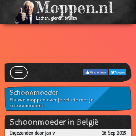
Lachen, gieren, brullen
Vind ik leuk
Volgen
Schoonmoeder
Flauwe moppen over je relatie met je
schoonmoeder.
Schoonmoeder in België
Ingezonden door jan v
16 Sep 2019