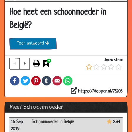
Hoe heet een schoonmoeder in
België?
Toon antwoord
Jouw stem:
«
»
Facebook
Twitter
Pinterest
Tumblr
Email
WhatsApp
https://Moppen.nl/75203
Meer Schoonmoeder
16 Sep
Schoonmoeder in België
2.84
2019