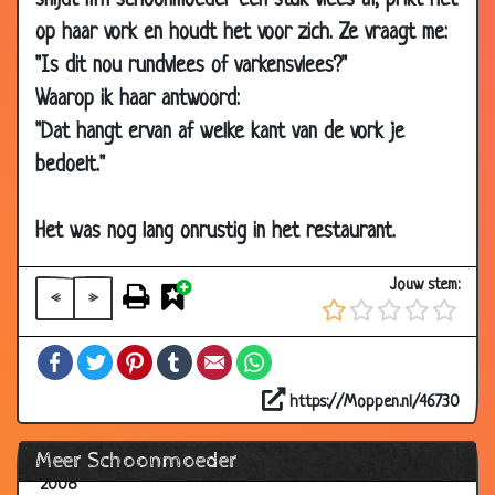
snijdt m'n schoonmoeder een stuk vlees af, prikt het
07 May
Moederdag
3.29
op haar vork en houdt het voor zich. Ze vraagt me:
2009
"Is dit nou rundvlees of varkensvlees?"
16 Mar
Is het varken of rund?
3.15
Waarop ik haar antwoord:
2009
"Dat hangt ervan af welke kant van de vork je
21 Dec
Schoonmoeder
3.21
bedoelt."
2008
14 Nov
Schoonmoeder overleden
3.35
2008
Het was nog lang onrustig in het restaurant.
17 Oct
Vergelijkende studie economische
2.75
Jouw stem:
2008
systemen
«
»
07 Jul
Wat heb ik nou fout gezegd?
3.47
Facebook
Twitter
Pinterest
Tumblr
Email
WhatsApp
2008
03 Apr
Bedankt!
3.64
https://Moppen.nl/46730
2008
Meer Schoonmoeder
25 Mar
Plezierreisje
3.27
2008