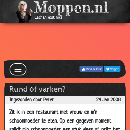
2012
20 Mar
Schoonmoeder
2.93
Lachen kost niks
2012
29 Jul
Verkeerde afslag
3.30
2011
21 Jul
Ramp en ongeval
3.44
2010
21 Jul
Zo doe je dat
3.29
Vind ik leuk
Volgen
2010
04 Jun
Welke tram?
3.20
Rund of varken?
2010
06 Apr
Liefdesjurk
3.87
Ingezonden door Peter
24 Jan 2008
2010
Zit ik in een restaurant met vrouw en m'n
05 Nov
Ronde woning
2.74
schoonmoeder te eten. Op een gegeven moment
2009