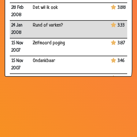
28 Feb
Dat wil ik ook
3.88
2008
24 Jan
Rund of varken?
3.33
2008
15 Nov
Zelfmoord poging
3.87
2007
15 Nov
Ondankbaar
3.46
2007
26 Oct
Rozen
3.40
2007
18 Oct
Tang
3.35
2007
30 Aug
De eerste keer
3.50
2007
25 Jun
Leven na de dood
3.04