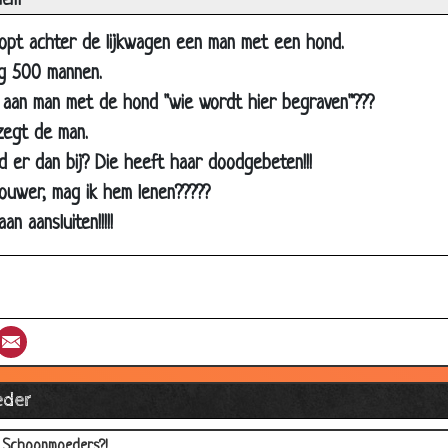
iem
Laat je schoonmoeder merken dat ze ongelegen komt
Toppunt van...
oopt achter de lijkwagen een man met een hond.
g 500 mannen.
Schoonmoeder
aan man met de hond "wie wordt hier begraven"???
Auto Gestolen
zegt de man.
Beste helpdesk
 er dan bij? Die heeft haar doodgebeten!!!
Brand!!
ouwer, mag ik hem lenen?????
Slecht nieuws
n aansluiten!!!!!
180 km/u
Belgische schoonmoeder
Schoonmoeder
st
umblr
Email
Gestolen
Schoonmoeder
der
Sjaak
Schoonmoeders?!