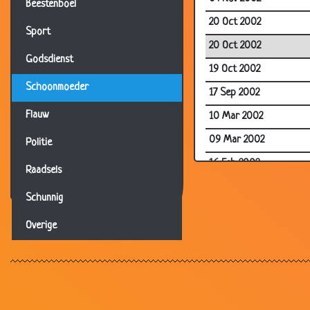
Beestenboel
20 Oct 2002
Sport
20 Oct 2002
Godsdienst
19 Oct 2002
Schoonmoeder
17 Sep 2002
Flauw
10 Mar 2002
09 Mar 2002
Politie
16 Feb 2002
Raadsels
10 Feb 2002
Schunnig
30 Jan 2002
Overige
09 Jan 2002
27 Dec 2001
12 May 2000
12 May 2000