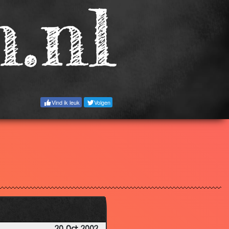
3.64
3.27
3.88
3.33
3.87
3.46
Vind ik leuk
Volgen
3.40
3.35
3.50
3.04
3.54
3.62
3.18